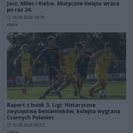
Jazz, Miles i Kielce. Muzyczne święto wraca
po raz 24.
Data dodania artykułu:
10.08.2026 10:35
Kategorie artykułu:
Kielce
Raport z boisk 3. Ligi: Historyczne
zwycięstwa beniaminków, kolejna wygrana
Czarnych Połaniec
Data dodania artykułu:
10.08.2026 09:52
Kategorie artykułu:
Kielce