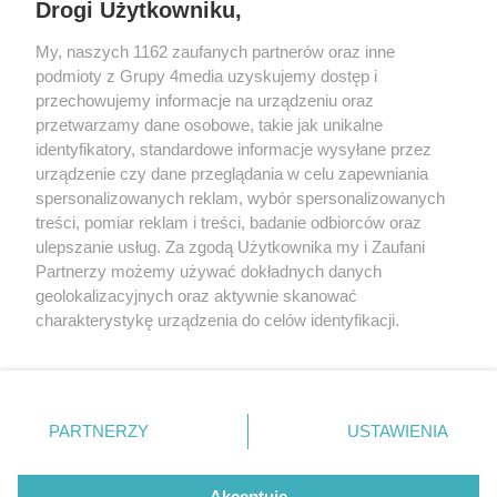
Drogi Użytkowniku,
My, naszych 1162 zaufanych partnerów oraz inne
podmioty z Grupy 4media uzyskujemy dostęp i
przechowujemy informacje na urządzeniu oraz
przetwarzamy dane osobowe, takie jak unikalne
identyfikatory, standardowe informacje wysyłane przez
urządzenie czy dane przeglądania w celu zapewniania
spersonalizowanych reklam, wybór spersonalizowanych
treści, pomiar reklam i treści, badanie odbiorców oraz
Prywatność
Reklama
Redakcja
Praca Kielce
ulepszanie usług. Za zgodą Użytkownika my i Zaufani
Partnerzy możemy używać dokładnych danych
geolokalizacyjnych oraz aktywnie skanować
charakterystykę urządzenia do celów identyfikacji.
Ponieważ cenimy Twoją prywatność, prosimy o zgodę na
Szukaj
korzystanie z tych technologii poprzez kliknięcie
„Akceptuję”. Zgoda jest dobrowolna i zawsze możesz ją
zmienić/wycofać klikając przycisk ustawień prywatności
Facebook.com
Youtube.com
PARTNERZY
USTAWIENIA
znajdujący się w lewym dolnym rogu strony
. Niektóre
rodzaje przetwarzania danych nie wymagają zgody
użytkownika, ale masz prawo sprzeciwić się takiemu
Akceptuję