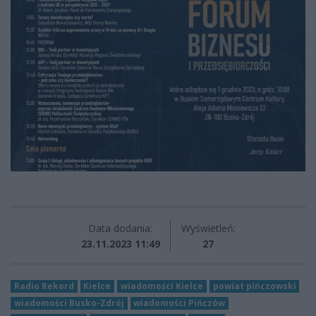
Data dodania:
Wyświetleń:
23.11.2023 11:49
27
Radio Rekord
Kielce
wiadomości Kielce
powiat pińczowski
wiadomości Busko-Zdrój
wiadomości Pińczów