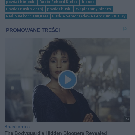
powiat kielecki
Radio Rekord Kielce
biznes
Powiat Busko Zdrój
powiat buski
Wspieramy Biznes
Radio Rekord 100,8 FM
Buskie Samorządowe Centrum Kultury