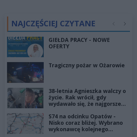
NAJCZĘŚCIEJ CZYTANE
Poprzednie
Następ
GIEŁDA PRACY - NOWE
OFERTY
Tragiczny pożar w Ożarowie
38-letnia Agnieszka walczy o
życie. Rak wrócił, gdy
wydawało się, że najgorsze
już minęło
S74 na odcinku Opatów -
Nisko coraz bliżej. Wybrano
wykonawcę kolejnego
odcinka