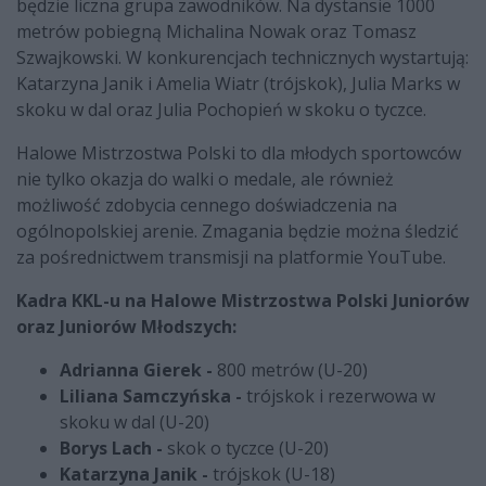
będzie liczna grupa zawodników. Na dystansie 1000
metrów pobiegną Michalina Nowak oraz Tomasz
Szwajkowski. W konkurencjach technicznych wystartują:
Katarzyna Janik i Amelia Wiatr (trójskok), Julia Marks w
skoku w dal oraz Julia Pochopień w skoku o tyczce.
Halowe Mistrzostwa Polski to dla młodych sportowców
nie tylko okazja do walki o medale, ale również
możliwość zdobycia cennego doświadczenia na
ogólnopolskiej arenie. Zmagania będzie można śledzić
za pośrednictwem transmisji na platformie YouTube.
Kadra KKL-u na Halowe Mistrzostwa Polski Juniorów
oraz Juniorów Młodszych:
Adrianna Gierek -
800 metrów (U-20)
Liliana Samczyńska -
trójskok i rezerwowa w
skoku w dal (U-20)
Borys Lach -
skok o tyczce (U-20)
Katarzyna Janik -
trójskok (U-18)