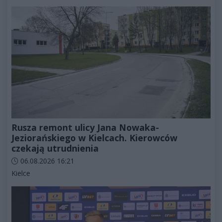
Rusza remont ulicy Jana Nowaka-
Jeziorańskiego w Kielcach. Kierowców
czekają utrudnienia
Data dodania artykułu:
06.08.2026 16:21
Kategorie artykułu:
Kielce