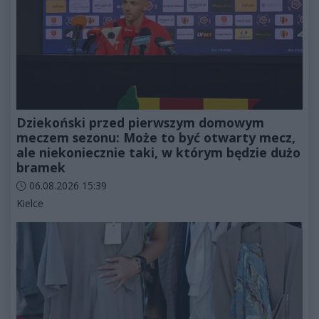
Dziekoński przed pierwszym domowym
meczem sezonu: Może to być otwarty mecz,
ale niekoniecznie taki, w którym będzie dużo
bramek
Data dodania artykułu:
06.08.2026 15:39
Kategorie artykułu:
Kielce