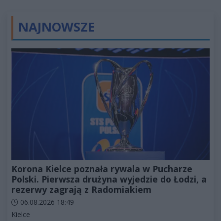
NAJNOWSZE
Korona Kielce poznała rywala w Pucharze
Polski. Pierwsza drużyna wyjedzie do Łodzi, a
rezerwy zagrają z Radomiakiem
Data dodania artykułu:
06.08.2026 18:49
Kategorie artykułu:
Kielce