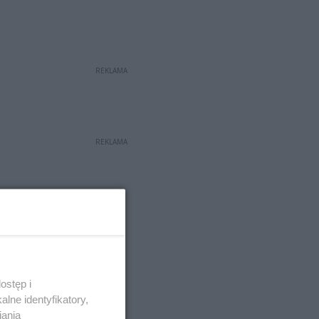
REKLAMA
REKLAMA
ostęp i
lne identyfikatory,
iania