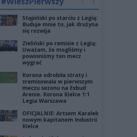
#WieszPierwszy
Poprzednie
Następne
Stępiński po starciu z Legią:
Buduje mnie to, jak drużyna
się rozwija
Zieliński po remisie z Legią:
Uważam, że mogliśmy i
powinniśmy ten mecz
wygrać
Korona odrobiła straty i
zremisowała w pierwszym
meczu sezonu na Exbud
Arenie. Korona Kielce 1:1
Legia Warszawa
OFICJALNIE: Artsem Karalek
nowym kapitanem Industrii
Kielce