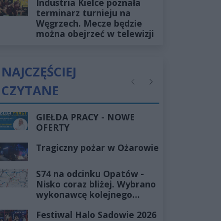
Industria Kielce poznała
terminarz turnieju na
Węgrzech. Mecze będzie
można obejrzeć w telewizji
NAJCZĘŚCIEJ
CZYTANE
Poprzednie
Następne
GIEŁDA PRACY - NOWE
OFERTY
Tragiczny pożar w Ożarowie
S74 na odcinku Opatów -
Nisko coraz bliżej. Wybrano
wykonawcę kolejnego
odcinka
Festiwal Halo Sadowie 2026