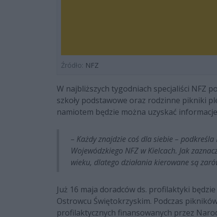
Źródło:
NFZ
W najbliższych tygodniach specjaliści NFZ p
szkoły podstawowe oraz rodzinne pikniki p
namiotem będzie można uzyskać informacje d
– Każdy znajdzie coś dla siebie – podkreśla
Wojewódzkiego NFZ w Kielcach. Jak zaznacza
wieku, dlatego działania kierowane są zarów
Już 16 maja doradców ds. profilaktyki będz
Ostrowcu Świętokrzyskim. Podczas pikników
profilaktycznych finansowanych przez Naro