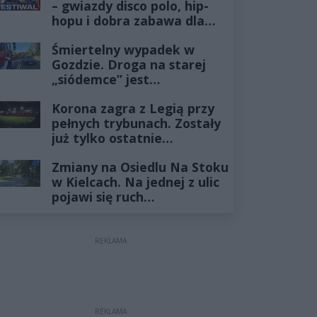
– gwiazdy disco polo, hip-
hopu i dobra zabawa dla
całej rodziny!
Śmiertelny wypadek w
Gozdzie. Droga na starej
„siódemce” jest
zablokowana
Korona zagra z Legią przy
pełnych trybunach. Zostały
już tylko ostatnie
wejściówki
Zmiany na Osiedlu Na Stoku
w Kielcach. Na jednej z ulic
pojawi się ruch
jednokierunkowy
REKLAMA
REKLAMA