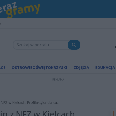
5
LCE
OSTROWIEC ŚWIĘTOKRZYSKI
ZDJĘCIA
EDUKACJA
REKLAMA
FZ w Kielcach. Profilaktyka dla ca...
n z NFZ w Kielcach.