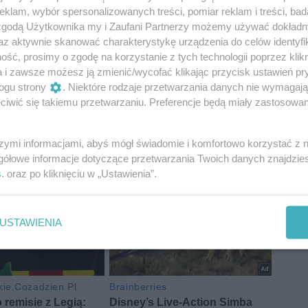
klam, wybór spersonalizowanych treści, pomiar reklam i treści, bad
 zgodą Użytkownika my i Zaufani Partnerzy możemy używać dokład
az aktywnie skanować charakterystykę urządzenia do celów identyfi
ść, prosimy o zgodę na korzystanie z tych technologii poprzez klikn
a i zawsze możesz ją zmienić/wycofać klikając przycisk ustawień pr
ogu strony
. Niektóre rodzaje przetwarzania danych nie wymagaj
iwić się takiemu przetwarzaniu. Preferencje będą miały zastosowania
7
szymi informacjami, abyś mógł świadomie i komfortowo korzystać z
gółowe informacje dotyczące przetwarzania Twoich danych znajdzi
s
. oraz po kliknięciu w „Ustawienia”.
USTAWIENIA