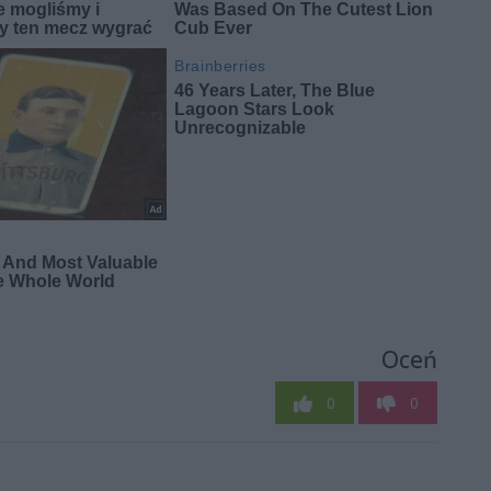
Oceń
0
0