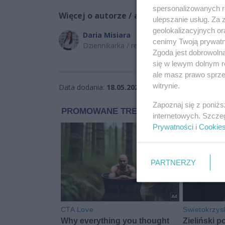
spersonalizowanych re
Więcej o autorze / autorach:
ulepszanie usług. Za
geolokalizacyjnych or
Daria Misiara
cenimy Twoją prywatno
Dziennikarka / reporterka
Zgoda jest dobrowoln
się w lewym dolnym r
ale masz prawo sprzec
witrynie.
Data dodania:
18.05.2026 09:37
Wyświetleń:
4
Zapoznaj się z poniż
internetowych. Szcze
Prywatności
i
Cookie
PARTNERZY