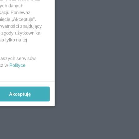
nych danych
kacji. Ponieważ
ięcie „Akceptuję”.
ywatności znajdujący
ą zgody użytkownika,
 tylko na tej
 naszych serwisów
esz w
Polityce
Akceptuję