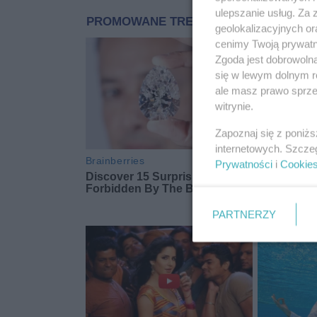
ulepszanie usług. Za
geolokalizacyjnych or
cenimy Twoją prywatno
Zgoda jest dobrowoln
się w lewym dolnym r
ale masz prawo sprzec
witrynie.
Zapoznaj się z poniż
internetowych. Szcze
Prywatności
i
Cookie
PARTNERZY