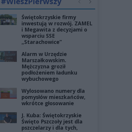
#WieszPierwszy
Poprzednie
Następne
Świętokrzyskie firmy
inwestują w rozwój. ZAMEL
i Megawita z decyzjami o
wsparciu SSE
„Starachowice”
Alarm w Urzędzie
Marszałkowskim.
Mężczyzna groził
podłożeniem ładunku
wybuchowego
Wylosowano numery dla
pomysłów mieszkańców,
wkrótce głosowanie
J. Kuba: Świętokrzyskie
Święto Pszczoły jest dla
pszczelarzy i dla tych,