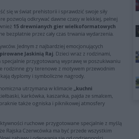
ć się w świat prehistorii i sprawdzić swoje siły
óre pozwolą odkrywać dawne czasy w lekkiej, pełnej
ównież
15 drewnianych gier wielkoformatowych
ne bezpłatnie przez cały czas trwania wydarzenia.
krywców. Jednym z najbardziej emocjonujących
pirowane Jaskinią Raj
. Dzieci wraz z rodzinami,
 specjalnie przygotowaną wyprawę w poszukiwaniu
ne rodzinne gry terenowe z motywem przewodnim
zekają dyplomy i symboliczne nagrody.
ronomiczna utrzymana w klimacie
„kuchni
 kiełbaski, karkówka, kaszanka, pajda ze smalcem,
abraknie także ogniska i piknikowej atmosfery
ktywności ruchowe przygotowane specjalnie z myślą
, że Rajska Czerwcówka ma być przede wszystkim
lnej zabawy i oderwania się od codzienności.