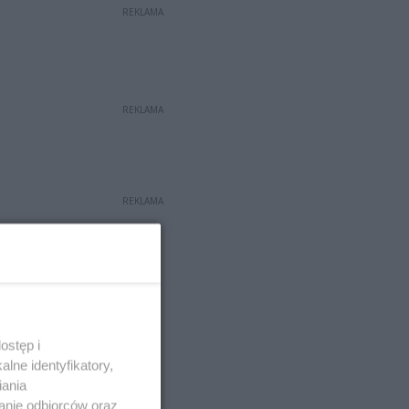
REKLAMA
REKLAMA
REKLAMA
ostęp i
lne identyfikatory,
iania
anie odbiorców oraz