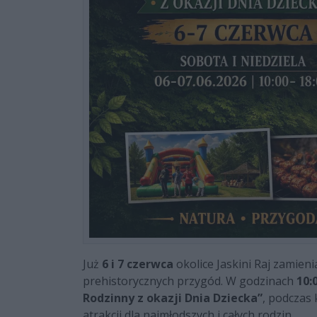
Już
6 i 7 czerwca
okolice Jaskini Raj zamieni
prehistorycznych przygód. W godzinach
10:
Rodzinny z okazji Dnia Dziecka”
, podczas
atrakcji dla najmłodszych i całych rodzin.