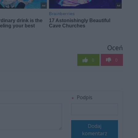
Oceń
0
0
Podpis
Dodaj
komentarz