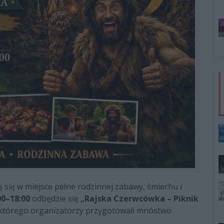
ą się w miejsce pełne rodzinnej zabawy, śmiechu i
00–18:00
odbędzie się
„Rajska Czerwcówka – Piknik
 którego organizatorzy przygotowali mnóstwo