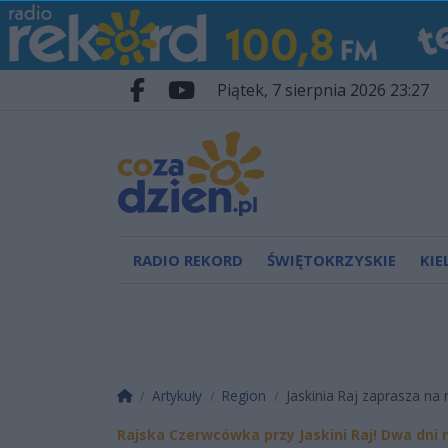
Przejdź do głównych treści
Przejdź do wyszukiwarki
Przejdź do głównego menu
piątek, 7 sierpnia 2026 23:27
Facebook.com
Youtube.com
RADIO REKORD
ŚWIĘTOKRZYSKIE
KIE
Strona główna
Artykuły
Region
Jaskinia Raj zaprasza na r
Rajska Czerwcówka przy Jaskini Raj! Dwa dni 