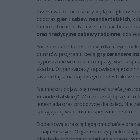
Przez dwa dni uczestnicy będą mogli przenieś
podczas
gier i zabaw neandertalskich
, kt
humoru formule. Na dzieci czekać będzie r
oraz tradycyjne zabawy rodzinne
, dostęp
Nie zabraknie także atrakcji dla małych od
punktów programu będą
gry terenowe ins
wyposażone w mapki i kompasy, wyruszą na
skarbu. Organizatorzy zapowiadają godzin
Jaskini Raj, a na najlepszych uczestników c
Na miejscu pojawi się również strefa gast
neandertalskiej”
. W menu znajdą się m.in.
lemoniada oraz propozycje dla dzieci. Nie z
sprzyjającej wspólnemu spędzaniu czasu.
Dodatkową atrakcją będą dmuchańce oraz a
o najmłodszych. Organizatorzy podkreślają
okazją do rodzinnego spędzenia czasu, wspó