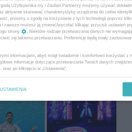
 zgodą Użytkownika my i Zaufani Partnerzy możemy używać dokład
az aktywnie skanować charakterystykę urządzenia do celów identyfi
ść, prosimy o zgodę na korzystanie z tych technologii poprzez klikn
a i zawsze możesz ją zmienić/wycofać klikając przycisk ustawień pr
ogu strony
. Niektóre rodzaje przetwarzania danych nie wymagaj
iwić się takiemu przetwarzaniu. Preferencje będą miały zastosowania
szymi informacjami, abyś mógł świadomie i komfortowo korzystać z
gółowe informacje dotyczące przetwarzania Twoich danych znajdzi
s
. oraz po kliknięciu w „Ustawienia”.
USTAWIENIA