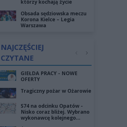
którzy kochają życie
Obsada sędziowska meczu
Korona Kielce – Legia
Warszawa
NAJCZĘŚCIEJ
CZYTANE
Poprzednie
Następne
GIEŁDA PRACY - NOWE
OFERTY
Tragiczny pożar w Ożarowie
S74 na odcinku Opatów -
Nisko coraz bliżej. Wybrano
wykonawcę kolejnego
odcinka