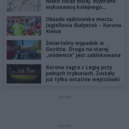
Nisko coraz bliżej. Wybrano
wykonawcę kolejnego
odcinka
Obsada sędziowska meczu
Jagiellonia Białystok – Korona
Kielce
Śmiertelny wypadek w
Gozdzie. Droga na starej
„siódemce” jest zablokowana
Korona zagra z Legią przy
pełnych trybunach. Zostały
już tylko ostatnie wejściówki
REKLAMA
REKLAMA