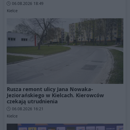
Data dodania artykułu:
06.08.2026 18:49
Kategorie artykułu:
Kielce
Rusza remont ulicy Jana Nowaka-
Jeziorańskiego w Kielcach. Kierowców
czekają utrudnienia
Data dodania artykułu:
06.08.2026 16:21
Kategorie artykułu:
Kielce