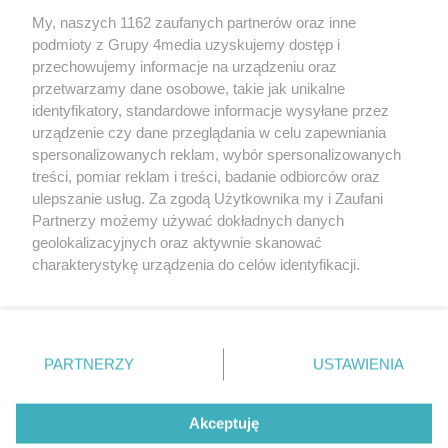
My, naszych 1162 zaufanych partnerów oraz inne
podmioty z Grupy 4media uzyskujemy dostęp i
przechowujemy informacje na urządzeniu oraz
przetwarzamy dane osobowe, takie jak unikalne
identyfikatory, standardowe informacje wysyłane przez
urządzenie czy dane przeglądania w celu zapewniania
spersonalizowanych reklam, wybór spersonalizowanych
treści, pomiar reklam i treści, badanie odbiorców oraz
Prywatność
Reklama
Redakcja
Praca Kielce
ulepszanie usług. Za zgodą Użytkownika my i Zaufani
Partnerzy możemy używać dokładnych danych
geolokalizacyjnych oraz aktywnie skanować
charakterystykę urządzenia do celów identyfikacji.
Ponieważ cenimy Twoją prywatność, prosimy o zgodę na
Szukaj
korzystanie z tych technologii poprzez kliknięcie
„Akceptuję”. Zgoda jest dobrowolna i zawsze możesz ją
zmienić/wycofać klikając przycisk ustawień prywatności
Facebook.com
Youtube.com
PARTNERZY
USTAWIENIA
znajdujący się w lewym dolnym rogu strony
. Niektóre
rodzaje przetwarzania danych nie wymagają zgody
użytkownika, ale masz prawo sprzeciwić się takiemu
Akceptuję
przetwarzaniu. Preferencje będą miały zastosowania tylko