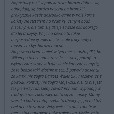
Napastnicy rośli w polu karnym bardzo dobrze się
odnajdują, są bardzo pazerni na bramki i
praktycznie każde dośrodkowanie w pole karne
kończy się strzałem na bramkę, celnym bądź
niecelnym, ale tam się dzieje zawsze coś dobrego
dla tej drużyny. Więc na pewno to takie
bezpośrednie granie, ale też stałe fragmenty i
musimy tu być bardzo mocni.
Na pewno chcemy mieć w tym meczu dużo piłki, bo
Wikęd po takich odbiorach jest szybki, potrafi to
wykorzystać w sposób dla siebie korzystny i myślę,
że to będzie taki właśnie mecz. Z powodu absencji
za kartki nie zagra Bartosz Waleńcik i możliwe, że z
powodu kontuzji nie zagra Majewski, ale, to nie jest
też pierwszy raz, kiedy zawodnicy nam wypadają w
trudnych meczach, więc po to są zmiennicy. Mamy
szeroką kadrę i tutaj trzeba to dźwignąć, po to ktoś
czekał na tę szansę, żeby wejść i zrobić robotę w
meczu tak naprawdę najważniejszym. Myślę, że to