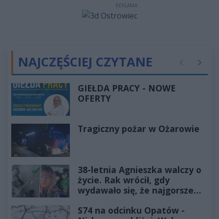
REKLAMA
NAJCZĘŚCIEJ CZYTANE
Poprzednie
Następ
GIEŁDA PRACY - NOWE
OFERTY
Tragiczny pożar w Ożarowie
38-letnia Agnieszka walczy o
życie. Rak wrócił, gdy
wydawało się, że najgorsze
już minęło
S74 na odcinku Opatów -