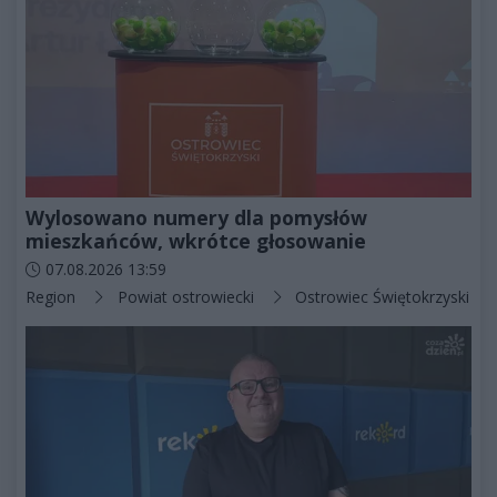
Wylosowano numery dla pomysłów
mieszkańców, wkrótce głosowanie
Data dodania artykułu:
07.08.2026 13:59
Kategorie artykułu:
Region
Powiat ostrowiecki
Ostrowiec Świętokrzyski