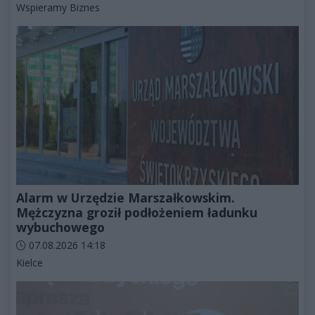
Kategorie artykułu:
Wspieramy Biznes
Alarm w Urzędzie Marszałkowskim.
Mężczyzna groził podłożeniem ładunku
wybuchowego
Data dodania artykułu:
07.08.2026 14:18
Kategorie artykułu:
Kielce