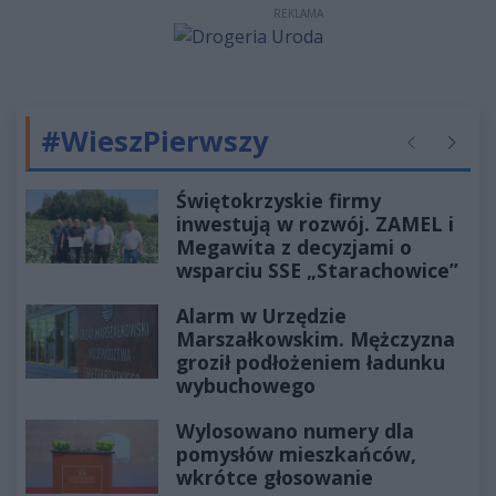
REKLAMA
#WieszPierwszy
Poprzednie
Następ
Świętokrzyskie firmy
inwestują w rozwój. ZAMEL i
Megawita z decyzjami o
wsparciu SSE „Starachowice”
Alarm w Urzędzie
Marszałkowskim. Mężczyzna
groził podłożeniem ładunku
wybuchowego
Wylosowano numery dla
pomysłów mieszkańców,
wkrótce głosowanie