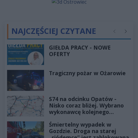
NAJCZĘŚCIEJ CZYTANE
Poprzednie
Następ
GIEŁDA PRACY - NOWE
OFERTY
Tragiczny pożar w Ożarowie
S74 na odcinku Opatów -
Nisko coraz bliżej. Wybrano
wykonawcę kolejnego
odcinka
Śmiertelny wypadek w
Gozdzie. Droga na starej
„siódemce” jest zablokowana