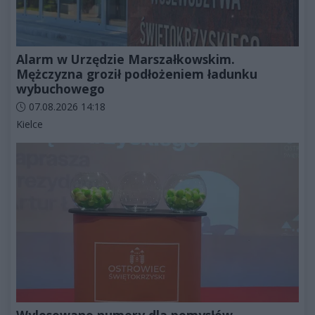
Alarm w Urzędzie Marszałkowskim.
Mężczyzna groził podłożeniem ładunku
wybuchowego
Data dodania artykułu:
07.08.2026 14:18
Kategorie artykułu:
Kielce
Wylosowano numery dla pomysłów