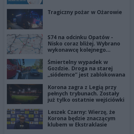
Tragiczny pożar w Ożarowie
S74 na odcinku Opatów -
Nisko coraz bliżej. Wybrano
wykonawcę kolejnego
odcinka
Śmiertelny wypadek w
Gozdzie. Droga na starej
„siódemce” jest zablokowana
Korona zagra z Legią przy
pełnych trybunach. Zostały
już tylko ostatnie wejściówki
Leszek Czarny: Wierzę, że
Korona będzie znaczącym
klubem w Ekstraklasie