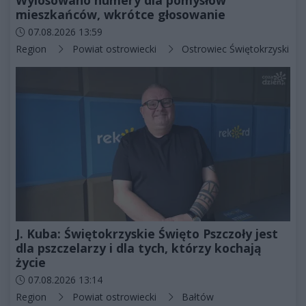
mieszkańców, wkrótce głosowanie
Data dodania artykułu:
07.08.2026 13:59
Kategorie artykułu:
Region
Powiat ostrowiecki
Ostrowiec Świętokrzyski
J. Kuba: Świętokrzyskie Święto Pszczoły jest
dla pszczelarzy i dla tych, którzy kochają
życie
Data dodania artykułu:
07.08.2026 13:14
Kategorie artykułu:
Region
Powiat ostrowiecki
Bałtów