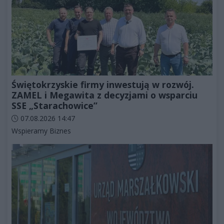
Świętokrzyskie firmy inwestują w rozwój.
ZAMEL i Megawita z decyzjami o wsparciu
SSE „Starachowice”
Data dodania artykułu:
07.08.2026 14:47
Kategorie artykułu:
Wspieramy Biznes