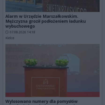
Alarm w Urzędzie Marszałkowskim.
Mężczyzna groził podłożeniem ładunku
wybuchowego
Data dodania artykułu:
07.08.2026 14:18
Kategorie artykułu:
Kielce
Wylosowano numery dla pomysłów