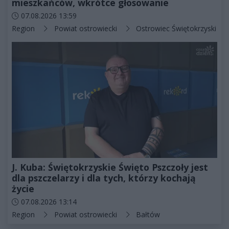
mieszkańców, wkrótce głosowanie
Data dodania artykułu:
07.08.2026 13:59
Kategorie artykułu:
Region
Powiat ostrowiecki
Ostrowiec Świętokrzyski
J. Kuba: Świętokrzyskie Święto Pszczoły jest
dla pszczelarzy i dla tych, którzy kochają
życie
Data dodania artykułu:
07.08.2026 13:14
Kategorie artykułu:
Region
Powiat ostrowiecki
Bałtów