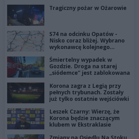
Tragiczny pożar w Ożarowie
S74 na odcinku Opatów -
Nisko coraz bliżej. Wybrano
wykonawcę kolejnego
odcinka
Śmiertelny wypadek w
Gozdzie. Droga na starej
„siódemce” jest zablokowana
Korona zagra z Legią przy
pełnych trybunach. Zostały
już tylko ostatnie wejściówki
Leszek Czarny: Wierzę, że
Korona będzie znaczącym
klubem w Ekstraklasie
Zmiany na Osiedlu Na Stoku