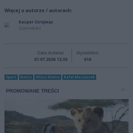
Więcej o autorze / autorach:
Kacper Strojwąs
Dziennikarz
Data dodania:
Wyświetleń:
07.07.2026 12:30
616
Sport
Kielce
Klincz Kielce
Rafał Maciaszek