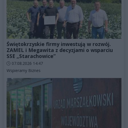
Świętokrzyskie firmy inwestują w rozwój.
ZAMEL i Megawita z decyzjami o wsparciu
SSE „Starachowice”
Data dodania artykułu:
07.08.2026 14:47
Kategorie artykułu:
Wspieramy Biznes