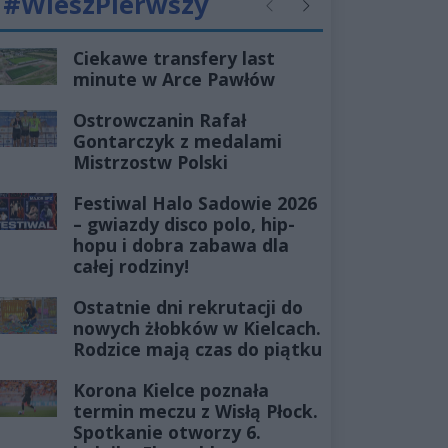
#WieszPierwszy
Poprzednie
Następne
Ciekawe transfery last
minute w Arce Pawłów
Ostrowczanin Rafał
Gontarczyk z medalami
Mistrzostw Polski
Festiwal Halo Sadowie 2026
– gwiazdy disco polo, hip-
hopu i dobra zabawa dla
całej rodziny!
Ostatnie dni rekrutacji do
nowych żłobków w Kielcach.
Rodzice mają czas do piątku
Korona Kielce poznała
termin meczu z Wisłą Płock.
Spotkanie otworzy 6.