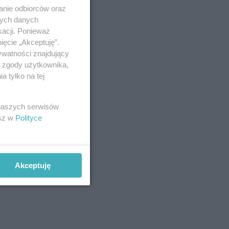
anie odbiorców oraz
nych danych
kacji. Ponieważ
ięcie „Akceptuję”.
ywatności znajdujący
ą zgody użytkownika,
 tylko na tej
 naszych serwisów
esz w
Polityce
Akceptuję