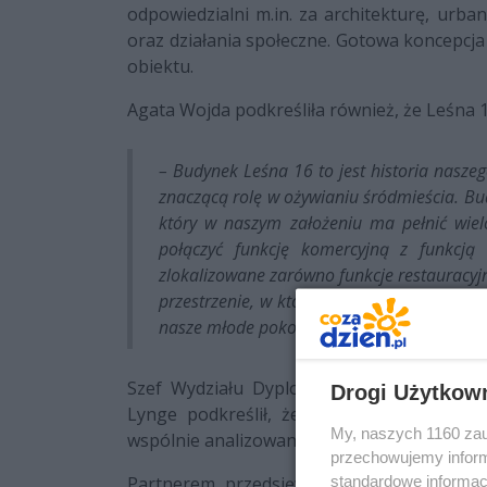
odpowiedzialni m.in. za architekturę, urb
oraz działania społeczne. Gotowa koncepcj
obiektu.
Agata Wojda podkreśliła również, że Leśna 
– Budynek Leśna 16 to jest historia naszeg
znaczącą rolę w ożywianiu śródmieścia. Bud
który w naszym założeniu ma pełnić wielo
połączyć funkcję komercyjną z funkcją
zlokalizowane zarówno funkcje restauracyj
przestrzenie, w których doskonale będą się 
nasze młode pokolenie – mówiła.
Szef Wydziału Dyplomacji Gospodarczej 
Drogi Użytkow
Lynge podkreślił, że współpraca z Kielca
My, naszych 1160 zau
wspólnie analizowano potencjał budynku i m
przechowujemy informa
Partnerem przedsięwzięcia jest także f
standardowe informac