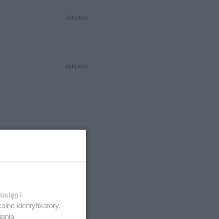
REKLAMA
REKLAMA
ostęp i
lne identyfikatory,
iania