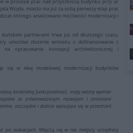
ok w procesie prac nad przyszłością budynku przy ul.
Agata Wojda, miasto ma już za sobą pierwszy etap prac
czas którego analizowano możliwości modernizacji i
 duńskimi partnerami trwa już od dłuższego czasu.
który umożliwi złożenie wniosku o dofinansowanie z
 na opracowanie koncepcji architektonicznej i
uje się w ideę modelowej modernizacji budynków
e niosą konkretną funkcjonalność, mają ważny wymiar
związane ze zrównoważonym rozwojem i zmianami
gentne, oszczędne i dobrze wpisujące się w przestrzeń
ż po wakacjach. Włączą się w nie miejscy urzędnicy