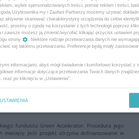
klam, wybór spersonalizowanych treści, pomiar reklam i treści, bad
tuletniej kamienicy Dworcowa 67 w Bydgoszczy.
 zgodą Użytkownika my i Zaufani Partnerzy możemy używać dokład
az aktywnie skanować charakterystykę urządzenia do celów identyfi
ynki, które dziś wydają się nie spełniać współczesnych
ść, prosimy o zgodę na korzystanie z tych technologii poprzez klikn
 przekształcone i zyskać nowe funkcje. Z naszego
a i zawsze możesz ją zmienić/wycofać klikając przycisk ustawień pr
ziej możliwe – podkreślił.
ogu strony
. Niektóre rodzaje przetwarzania danych nie wymagaj
iwić się takiemu przetwarzaniu. Preferencje będą miały zastosowania
ecnie nie ma jeszcze gotowego projektu przebudowy.
, które pozwolą najlepiej wykorzystać istniejącą
szymi informacjami, abyś mógł świadomie i komfortowo korzystać z
gółowe informacje dotyczące przetwarzania Twoich danych znajdzi
s
. oraz po kliknięciu w „Ustawienia”.
 budynku mogłyby znaleźć się funkcje komercyjne,
 przestrzenie dla organizacji społecznych, a także
Kluczowe będzie zachowanie charakteru budynku oraz
USTAWIENIA
ak aby był oszczędny zarówno w użytkowaniu, jak i
skiego funduszu Green Accelerator. Procedura jego
 miesięcy. Jeśli projekt otrzyma dofinansowanie w