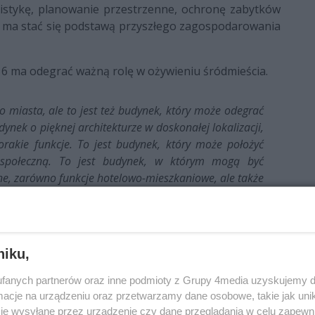
anistykę, planowanie przestrzenne, ochronę zabytków
a ma stać się podstawą przyszłego zagospodarowania
16 ma odegrać ważną rolę w ożywieniu śródmieścia.
o miasta, ale to jest też budynek, który może odegrać
ynek o pięknej architekturze w doskonałej lokalizacji,
rakie funkcje. To jest budynek, który może położyć
 społeczną. To jest budynek, w którym mogą być
ne, zarówno funkcje hotelowo-mieszkaniowe, ale także
czuli kieleccy seniorzy, czy doskonale będzie się czuła
i Handlu w Ambasadzie Danii w Polsce Morten Siem
niku,
mi jest efektem długiego dialogu, podczas którego
fanych partnerów oraz inne podmioty z Grupy 4media uzyskujemy d
ożliwości jego wykorzystania.
cje na urządzeniu oraz przetwarzamy dane osobowe, takie jak unika
irma Hunger Development. Jej prezes Oskar Hunger
je wysyłane przez urządzenie czy dane przeglądania w celu zapewn