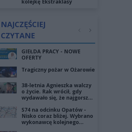
kolejkę Ekstraklasy
NAJCZĘŚCIEJ
CZYTANE
Poprzednie
Następne
GIEŁDA PRACY - NOWE
OFERTY
Tragiczny pożar w Ożarowie
38-letnia Agnieszka walczy
o życie. Rak wrócił, gdy
wydawało się, że najgorsze
już minęło
S74 na odcinku Opatów -
Nisko coraz bliżej. Wybrano
wykonawcę kolejnego
odcinka