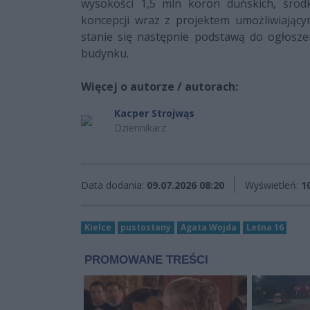
wysokości 1,5 mln koron duńskich, środ
koncepcji wraz z projektem umożliwiają
stanie się następnie podstawą do ogłos
budynku.
Więcej o autorze / autorach:
Kacper Strojwąs
Dziennikarz
Data dodania:
09.07.2026 08:20
Wyświetleń:
1
Kielce
pustostany
Agata Wojda
Leśna 16