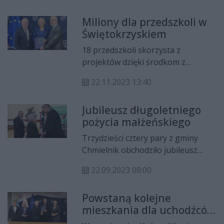
Urząd Miasta i Gminy w Chmielniku
Środowiska wydał decyzję
i Nadleśnictwo Chmielnik.
Miliony dla przedszkoli w
zasadniczą, umożliwiającą
Świętokrzyskiem
przystąpienie do kolejnych etapów
przygotowań. Główna typowana
18 przedszkoli skorzysta z
lokalizacja znajduje się w gminie
projektów dzięki środkom z
Chmielnik. Utworzono więc stoisko
nowego programu regionalnego
informacyjne na rynku.
22.11.2023 13:40
Fundusze Europejskie dla
Świętokrzyskiego 2021-2027
Jubileusz długoletniego
pożycia małżeńskiego
Trzydzieści cztery pary z gminy
Chmielnik obchodziło jubileusz
długoletniego pożycia
22.09.2023 08:00
małżeńskiego. Wśród jubilatów
najstarszym stażem małżeńskim
Powstaną kolejne
mogli pochwalić się Państwo
mieszkania dla uchodźców
Honorata i Bolesław Kulpińscy z
z Ukrainy
Chmielnika. Razem spędzili 65 lat.