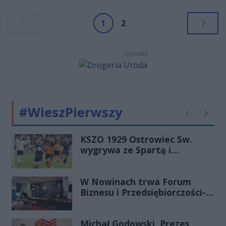
które właściciel przechowywał w
klatkach dla ptaków i królików.
1
2
Zwierzęta zostały zabezpieczone
przez pracowników fundacji i
zostaną poddane badaniu
REKLAMA
weterynaryjnemu, które określi
stan zdrowotny w jakim się
znajdują.
#WieszPierwszy
Poprzednie
Następ
KSZO 1929 Ostrowiec Sw.
wygrywa ze Spartą i
zapewnia sobie grę w
barażach o 2 ligę
W Nowinach trwa Forum
Biznesu i Przedsiębiorczości-
transmisja LIVE
Michał Godowski, Prezes