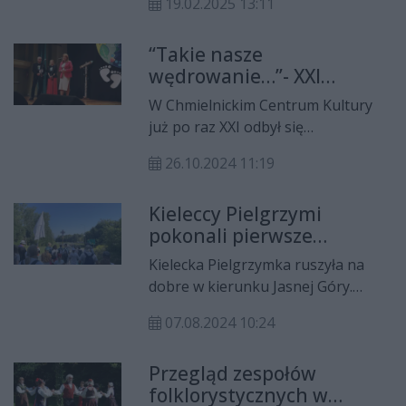
skutecznego działania w sytuacjach
19.02.2025 13:11
kryzysowych.
“Takie nasze
wędrowanie…”- XXI
Świętokrzyski Przegląd
W Chmielnickim Centrum Kultury
Artystyczny Osób
już po raz XXI odbył się
Niepełnosprawnych w
Świętokrzyski Przegląd Artystyczny
Chmielniku
26.10.2024 11:19
Osób Niepełnosprawnych.
Wydarzenie pod hasłem „Takie
Kieleccy Pielgrzymi
nasze wędrowanie…” po raz kolejny
pokonali pierwsze
stało się wyjątkową okazją do
trudności
zaprezentowania dorobku
Kielecka Pielgrzymka ruszyła na
artystycznego osób
dobre w kierunku Jasnej Góry.
niepełnosprawnych i ich
Wczoraj pątnicy przeszli prawie 40
opiekunów.
07.08.2024 10:24
km, przemierzając miejscowości
powiatów buskiego i
Przegląd zespołów
pińczowskiego.
folklorystycznych w