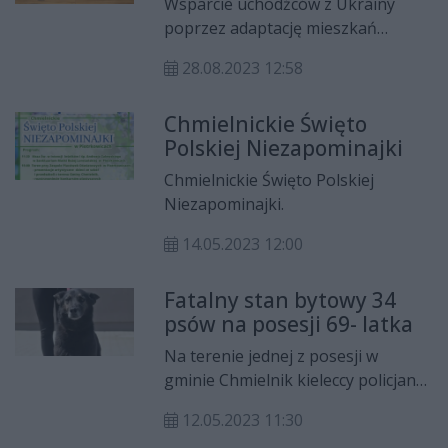
Wsparcie uchodźców z Ukrainy
poprzez adaptację mieszkań
socjalnych w gminie Busko-Zdrój
28.08.2023 12:58
oraz modernizacja budynku
mieszkalnego przy ul. Żeromskiego
Chmielnickie Święto
w Chmielniku z przystosowaniem
Polskiej Niezapominajki
na potrzeby społeczne – na takie
dwa projekty umowy o
Chmielnickie Święto Polskiej
dofinansowanie podpisali dziś
Niezapominajki.
marszałek Andrzej Bętkowski,
wicemarszałek Renata Janik oraz
14.05.2023 12:00
wicemarszałek Marek Bogusławski.
Fatalny stan bytowy 34
psów na posesji 69- latka
Na terenie jednej z posesji w
gminie Chmielnik kieleccy policjanci
wspólnie z przedstawicielami
12.05.2023 11:30
fundacji ujawnili 34 psy różnych ras,