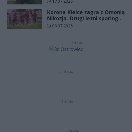
Data dodania artykułu:
17.07.2026
Korona Kielce zagra z Omonią
Nikozja. Drugi letni sparing
odbędzie się na EXBUD Arenie
Data dodania artykułu:
08.07.2026
REKLAMA
REKLAMA
REKLAMA
REKLAMA