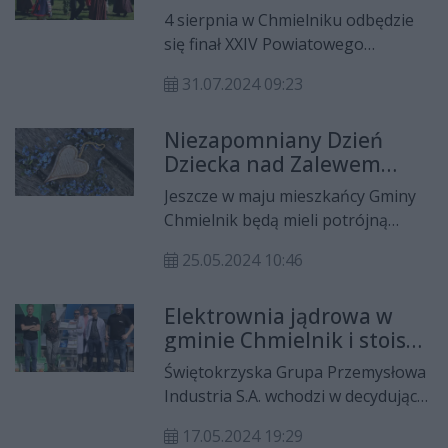
Chmielniku
4 sierpnia w Chmielniku odbędzie
się finał XXIV Powiatowego
Przeglądu Zespołów
31.07.2024 09:23
Folklorystycznych i Solistów w
Chmielniku.
Niezapomniany Dzień
Dziecka nad Zalewem
Andrzejówka
Jeszcze w maju mieszkańcy Gminy
Chmielnik będą mieli potrójną
okazję do świętowania. W niedzielę
25.05.2024 10:46
26 maja jednocześnie będą
obchodzić Święto Polskiej
Elektrownia jądrowa w
Niezapominajki, Dzień Matki oraz
gminie Chmielnik i stoisko
Międzynarodowy Dzień Dziecka.
informacyjne
Organizatorami wyjątkowej
Świętokrzyska Grupa Przemysłowa
imprezy integracyjnej w otoczeniu
Industria S.A. wchodzi w decydującą
natury, nad zalewem Andrzejówka
fazę projektu budowy elektrowni
są: Chmielnickie Centrum Kultury,
17.05.2024 19:29
jądrowej. Minister Klimatu i