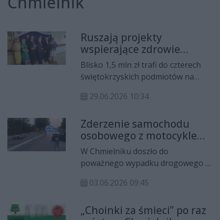
Chmielnik
Ruszają projekty
wspierające zdrowie
pracowników ze
Blisko 1,5 mln zł trafi do czterech
świętokrzyskiego
świętokrzyskich podmiotów na
działania poprawiające zdrowie i
29.06.2026 10:34
warunki pracy pracowników. Dzięki
wsparciu z programu „Fundusze
Zderzenie samochodu
Europejskie dla Świętokrzyskiego
osobowego z motocyklem
2021-2027” z projektów skorzysta
w Chmielniku. Dwie osoby
425 osób zatrudnionych m.in. w
W Chmielniku doszło do
trafiły do szpitala
samorządach, Caritas Diecezji
poważnego wypadku drogowego z
Kieleckiej oraz firmie „Zychowicz”
udziałem samochodu osobowego i
Przetwórstwo Mięsa. Umowy o
03.06.2026 09:45
motocykla. W wyniku zdarzenia do
dofinansowanie podpisano 29
szpitala trafiły dwie osoby
czerwca.
„Choinki za śmieci” po raz
podróżujące jednośladem, w tym