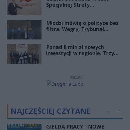
Specjalnej Strefy
Ekonomicznej
„Starachowice”, gościem
Młodzi mówią o polityce bez
Porannej Rozmowy Radia
filtra. Węgry, Trybunał
Rekord Świętokrzyskie
Konstytucyjny i pytanie, czy
młode pokolenie naprawdę
Ponad 8 mln zł nowych
zmienia zasady gry
inwestycji w regionie. Trzy
firmy ze wsparciem
REKLAMA
NAJCZĘŚCIEJ CZYTANE
Poprzednie
Następ
GIEŁDA PRACY - NOWE