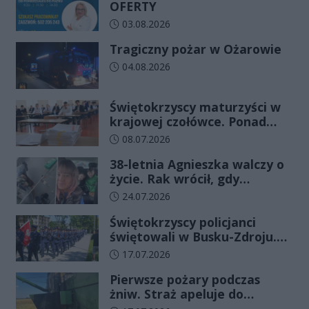
OFERTY
Data dodania artykułu:
03.08.2026
Tragiczny pożar w Ożarowie
Data dodania artykułu:
04.08.2026
Świętokrzyscy maturzyści w
krajowej czołówce. Ponad
83% zdało egzamin już w
Data dodania artykułu:
08.07.2026
pierwszym terminie
38-letnia Agnieszka walczy o
życie. Rak wrócił, gdy
wydawało się, że najgorsze
Data dodania artykułu:
24.07.2026
już minęło
Świętokrzyscy policjanci
świętowali w Busku-Zdroju.
Czterdziestu nowych
Data dodania artykułu:
17.07.2026
funkcjonariuszy złożyło
Pierwsze pożary podczas
ślubowanie
żniw. Straż apeluje do
rolników o ostrożność