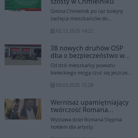
szósty w Chmielniku
kierowca został
przetransportowany śmigłowcem
Gmina Chmielnik po raz kolejny
Lotniczego Pogotowia
zachęca mieszkańców do
Ratunkowego.
proekologicznych działań,
02.12.2025 14:22
organizując szóstą edycję
popularnej akcji „Choinki za śmieci”.
38 nowych druhów OSP
Wydarzenie odbędzie się 15
dba o bezpieczeństwo w
grudnia 2025 r. o godz. 16:00 na
powiecie kieleckim
terenie Punktu Selektywnego
Od dziś mieszkańcy powiatu
Zbierania Odpadów Komunalnych
kieleckiego mogą czuć się jeszcze
przy ul. Starobuskiej.
bezpieczniej. 38 druhów z
09.03.2025 15:28
Ochotniczych Straży Pożarnych
zakończyło właśnie podstawowy
Wernisaż upamiętniający
kurs strażaka ochotnika, który
twórczość Romana
odbywał się w JRG PSP Nr 4 w
Stępnia
Chmielniku. Szkolenie rozpoczęło
Wystawa dzieł Romana Stępnia
się 31 stycznia 2025 roku i miało na
hołdem dla artysty.
celu przygotowanie ochotników do