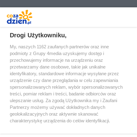
REKLAMA
Drogi Użytkowniku,
My, naszych 1162 zaufanych partnerów oraz inne
podmioty z Grupy 4media uzyskujemy dostęp i
przechowujemy informacje na urządzeniu oraz
przetwarzamy dane osobowe, takie jak unikalne
identyfikatory, standardowe informacje wysyłane przez
urządzenie czy dane przeglądania w celu zapewniania
spersonalizowanych reklam, wybór spersonalizowanych
treści, pomiar reklam i treści, badanie odbiorców oraz
Prywatność
Reklama
Redakcja
Praca Kielce
ulepszanie usług. Za zgodą Użytkownika my i Zaufani
Partnerzy możemy używać dokładnych danych
geolokalizacyjnych oraz aktywnie skanować
charakterystykę urządzenia do celów identyfikacji.
Ponieważ cenimy Twoją prywatność, prosimy o zgodę na
Szukaj
korzystanie z tych technologii poprzez kliknięcie