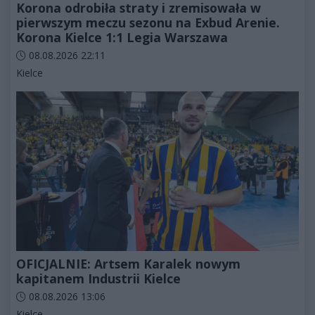
Korona odrobiła straty i zremisowała w
pierwszym meczu sezonu na Exbud Arenie.
Korona Kielce 1:1 Legia Warszawa
Data dodania artykułu:
08.08.2026 22:11
Kategorie artykułu:
Kielce
OFICJALNIE: Artsem Karalek nowym
kapitanem Industrii Kielce
Data dodania artykułu:
08.08.2026 13:06
Kategorie artykułu:
Kielce