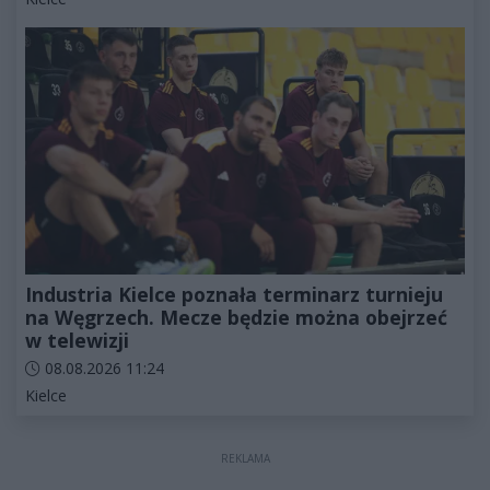
Industria Kielce poznała terminarz turnieju
na Węgrzech. Mecze będzie można obejrzeć
w telewizji
Data dodania artykułu:
08.08.2026 11:24
Kategorie artykułu:
Kielce
REKLAMA