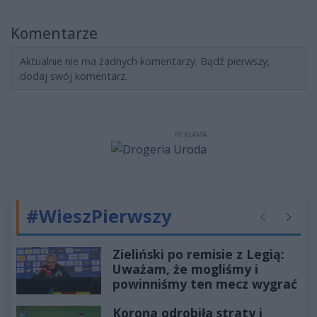
Komentarze
Aktualnie nie ma żadnych komentarzy. Bądź pierwszy,
dodaj swój komentarz.
REKLAMA
#WieszPierwszy
Poprzednie
Następ
Zieliński po remisie z Legią:
Uważam, że mogliśmy i
powinniśmy ten mecz wygrać
Korona odrobiła straty i