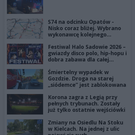
S74 na odcinku Opatów -
Nisko coraz bliżej. Wybrano
wykonawcę kolejnego
odcinka
Festiwal Halo Sadowie 2026 –
gwiazdy disco polo, hip-hopu i
dobra zabawa dla całej
rodziny!
Śmiertelny wypadek w
Gozdzie. Droga na starej
„siódemce” jest zablokowana
Korona zagra z Legią przy
pełnych trybunach. Zostały
już tylko ostatnie wejściówki
Zmiany na Osiedlu Na Stoku
w Kielcach. Na jednej z ulic
pojawi się ruch