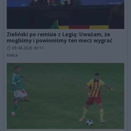
Zieliński po remisie z Legią: Uważam, że
mogliśmy i powinniśmy ten mecz wygrać
Data dodania artykułu:
09.08.2026 00:11
Kategorie artykułu:
Kielce