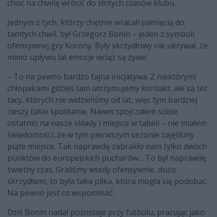
choć na chwilę wrócić do złotych czasów klubu.
Jednym z tych, którzy chętnie wracali pamięcią do
tamtych chwil, był Grzegorz Bonin – jeden z symboli
ofensywnej gry Korony. Były skrzydłowy nie ukrywał, że
mimo upływu lat emocje wciąż są żywe:
– To na pewno bardzo fajna inicjatywa. Z niektórymi
chłopakami gdzieś tam utrzymujemy kontakt, ale są też
tacy, których nie widzieliśmy od lat, więc tym bardziej
cieszy takie spotkanie. Nawet spojrzałem sobie
ostatnio na nasze składy i miejsce w tabeli – nie miałem
świadomości, że w tym pierwszym sezonie zajęliśmy
piąte miejsce. Tak naprawdę zabrakło nam tylko dwóch
punktów do europejskich pucharów… To był naprawdę
świetny czas. Graliśmy wtedy ofensywnie, dużo
skrzydłami, to była taka piłka, która mogła się podobać.
Na pewno jest co wspominać.
Dziś Bonin nadal pozostaje przy futbolu, pracując jako