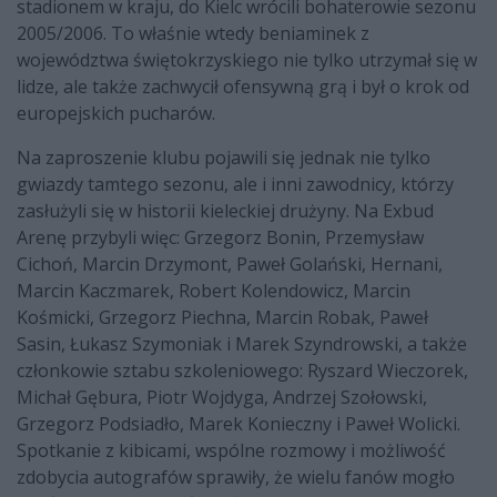
stadionem w kraju, do Kielc wrócili bohaterowie sezonu
2005/2006. To właśnie wtedy beniaminek z
województwa świętokrzyskiego nie tylko utrzymał się w
lidze, ale także zachwycił ofensywną grą i był o krok od
europejskich pucharów.
Na zaproszenie klubu pojawili się jednak nie tylko
gwiazdy tamtego sezonu, ale i inni zawodnicy, którzy
zasłużyli się w historii kieleckiej drużyny. Na Exbud
Arenę przybyli więc: Grzegorz Bonin, Przemysław
Cichoń, Marcin Drzymont, Paweł Golański, Hernani,
Marcin Kaczmarek, Robert Kolendowicz, Marcin
Kośmicki, Grzegorz Piechna, Marcin Robak, Paweł
Sasin, Łukasz Szymoniak i Marek Szyndrowski, a także
członkowie sztabu szkoleniowego: Ryszard Wieczorek,
Michał Gębura, Piotr Wojdyga, Andrzej Szołowski,
Grzegorz Podsiadło, Marek Konieczny i Paweł Wolicki.
Spotkanie z kibicami, wspólne rozmowy i możliwość
zdobycia autografów sprawiły, że wielu fanów mogło