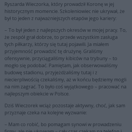
Ryszarda Wieczorka, który prowadził Koronę w jej
historycznym momencie. Szkoleniowiec nie ukrywał, że
był to jeden z najważniejszych etapów jego kariery:
– To był jeden z najlepszych okresów w mojej pracy. To,
że zespół grał dobrze, to przede wszystkim zasługa
tych piłkarzy, którzy się tutaj pojawili. Ja miałem
przyjemność prowadzić tę drużynę. Graliśmy
ofensywnie, przyciągaliśmy kibiców na trybuny – to
mogło się podobać. Pamiętam, jak obserwowaliśmy
budowę stadionu, przyjeżdżaliśmy tutaj i z
niecierpliwością czekaliśmy, aż w końcu będziemy mogli
na nim zagrać. To było coś wyjątkowego – pracować na
najlepszym obiekcie w Polsce.
Dziś Wieczorek wciąż pozostaje aktywny, choć, jak sam
przyznaje czeka na kolejne wyzwanie:
– Mam co robić, bo pomagam synowi w prowadzeniu
firmy, ale nie ukrywam – cały czas czekam na telefon i