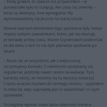
– Kiedy grałem, to zawsze coś przywoziłem – w
poniedziałki było to tradycją. Ale czasy się zmieniły –
teraz są dietetycy, inne wymagania. My
wychowywaliśmy się jeszcze na starej szkole.
Równie ważnym elementem tego spotkania były relacje
między samymi zawodnikami, które, jak się okazuje,
przetrwały próbę czasu. Marek Szyndrowski podkreślał,
że dla wielu z nich to nie było pierwsze spotkanie po
latach:
– Może nie ze wszystkimi, ale z większością
utrzymujemy kontakt. Z niektórymi spotykamy się
regularnie, jeździmy nawet razem na wakacje. Tym
bardziej cieszy, że możemy się tu wszyscy zobaczyć.
Często wracam myślami do tamtego okresu – spędziłem
tu kilka lat, więc naprawdę jest co wspominać i o czym
opowiadać.
Szczególny wymiar miała także obecność trenera