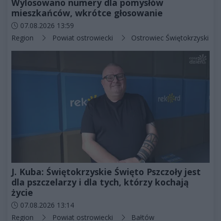
Wylosowano numery dla pomysłów
mieszkańców, wkrótce głosowanie
Data dodania artykułu:
07.08.2026 13:59
Kategorie artykułu:
Region
Powiat ostrowiecki
Ostrowiec Świętokrzyski
J. Kuba: Świętokrzyskie Święto Pszczoły jest
dla pszczelarzy i dla tych, którzy kochają
życie
Data dodania artykułu:
07.08.2026 13:14
Kategorie artykułu:
Region
Powiat ostrowiecki
Bałtów