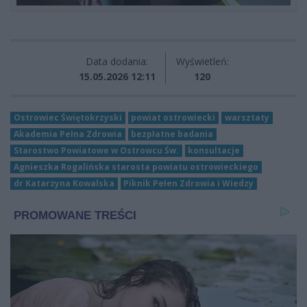
Data dodania:
Wyświetleń:
15.05.2026 12:11
120
Ostrowiec Świętokrzyski
powiat ostrowiecki
warsztaty
Akademia Pełna Zdrowia
bezpłatne badania
Starostwo Powiatowe w Ostrowcu Św.
konsultacje
Agnieszka Rogalińska starosta powiatu ostrowieckiego
dr Katarzyna Kowalska
Piknik Pełen Zdrowia i Wiedzy