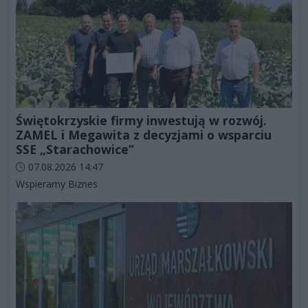
Świętokrzyskie firmy inwestują w rozwój.
ZAMEL i Megawita z decyzjami o wsparciu
SSE „Starachowice”
Data dodania artykułu:
07.08.2026 14:47
Kategorie artykułu:
Wspieramy Biznes