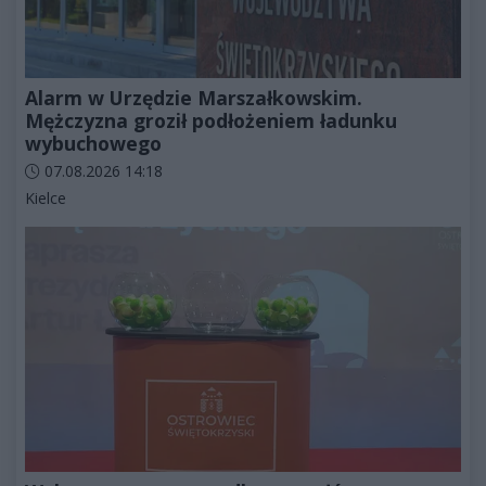
Alarm w Urzędzie Marszałkowskim.
Mężczyzna groził podłożeniem ładunku
wybuchowego
Data dodania artykułu:
07.08.2026 14:18
Kategorie artykułu:
Kielce