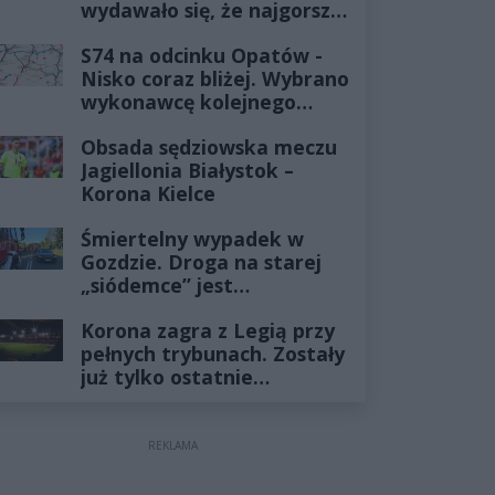
wydawało się, że najgorsze
już minęło
S74 na odcinku Opatów -
Nisko coraz bliżej. Wybrano
wykonawcę kolejnego
odcinka
Obsada sędziowska meczu
Jagiellonia Białystok –
Korona Kielce
Śmiertelny wypadek w
Gozdzie. Droga na starej
„siódemce” jest
zablokowana
Korona zagra z Legią przy
pełnych trybunach. Zostały
już tylko ostatnie
wejściówki
REKLAMA