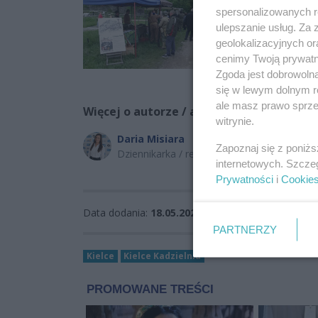
spersonalizowanych re
ulepszanie usług. Za
geolokalizacyjnych or
cenimy Twoją prywatno
Zgoda jest dobrowoln
się w lewym dolnym r
ale masz prawo sprzec
Więcej o autorze / autorach:
witrynie.
Daria Misiara
Zapoznaj się z poniż
Dziennikarka / reporterka
internetowych. Szcze
Prywatności
i
Cookie
Data dodania:
18.05.2026 15:15
Wyświetleń:
1
PARTNERZY
Kielce
Kielce Kadzielnia