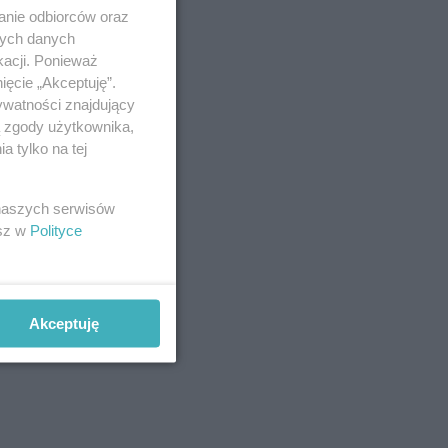
anie odbiorców oraz
nych danych
kacji. Ponieważ
ięcie „Akceptuję”.
ywatności znajdujący
ą zgody użytkownika,
 tylko na tej
 naszych serwisów
esz w
Polityce
Akceptuję