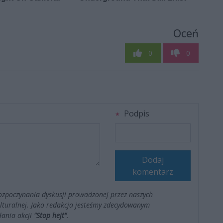
Oceń
0
0
Podpis
Dodaj
komentarz
ozpoczynania dyskusji prowadzonej przez naszych
kulturalnej. Jako redakcja jesteśmy zdecydowanym
łania akcji
"Stop hejt"
.