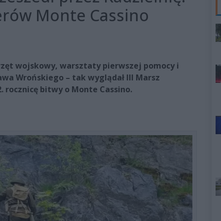
terów Monte Cassino
rzęt wojskowy, warsztaty pierwszej pomocy i
ława Wrońskiego – tak wyglądał III Marsz
2. rocznicę bitwy o Monte Cassino.