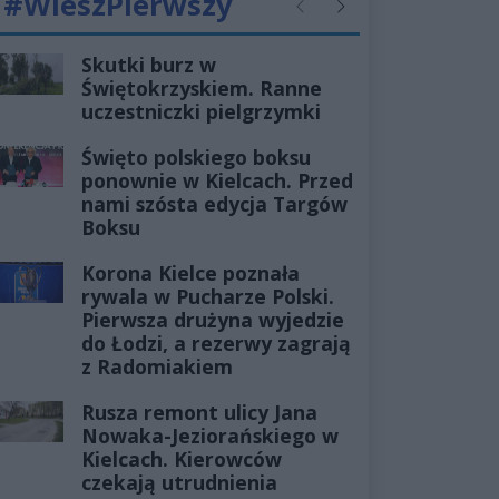
#WieszPierwszy
Poprzednie
Następne
Skutki burz w
Świętokrzyskiem. Ranne
uczestniczki pielgrzymki
Święto polskiego boksu
ponownie w Kielcach. Przed
nami szósta edycja Targów
Boksu
Korona Kielce poznała
rywala w Pucharze Polski.
Pierwsza drużyna wyjedzie
do Łodzi, a rezerwy zagrają
z Radomiakiem
Rusza remont ulicy Jana
Nowaka-Jeziorańskiego w
Kielcach. Kierowców
czekają utrudnienia