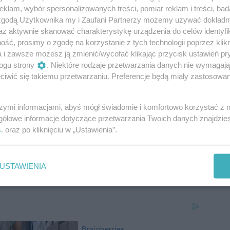
klam, wybór spersonalizowanych treści, pomiar reklam i treści, bad
 zgodą Użytkownika my i Zaufani Partnerzy możemy używać dokład
az aktywnie skanować charakterystykę urządzenia do celów identyfi
ść, prosimy o zgodę na korzystanie z tych technologii poprzez klikn
a i zawsze możesz ją zmienić/wycofać klikając przycisk ustawień pr
ogu strony
. Niektóre rodzaje przetwarzania danych nie wymagaj
iwić się takiemu przetwarzaniu. Preferencje będą miały zastosowania
szymi informacjami, abyś mógł świadomie i komfortowo korzystać z
gółowe informacje dotyczące przetwarzania Twoich danych znajdzi
s
. oraz po kliknięciu w „Ustawienia”.
15
USTAWIENIA