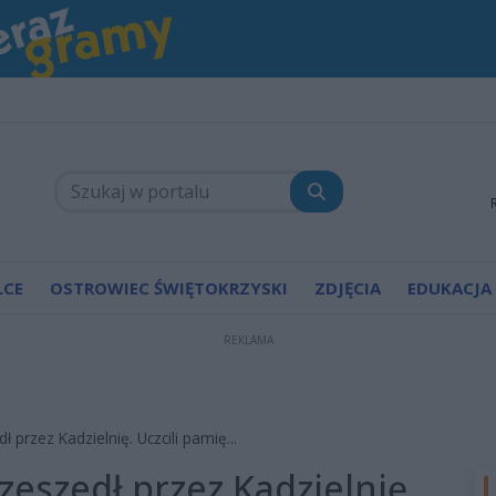
LCE
OSTROWIEC ŚWIĘTOKRZYSKI
ZDJĘCIA
EDUKACJA
REKLAMA
ł przez Kadzielnię. Uczcili pamię...
zeszedł przez Kadzielnię.