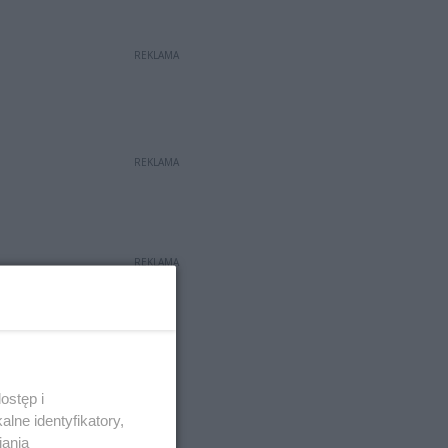
REKLAMA
REKLAMA
REKLAMA
ostęp i
lne identyfikatory,
iania