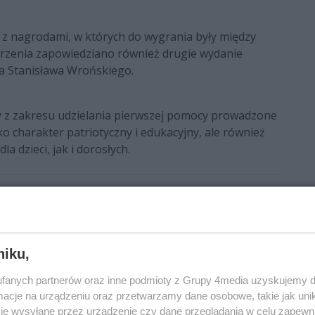
 z nagrodami, w których do wygrania były między
rzenia zapowiedziano również drugie wydanie
wa Stanisława Wrońskiego.
y z zakresu udzielania pierwszej pomocy prowadzone
ko charakter patriotyczny i edukacyjny, ale również
 dzieci, jak i dorosłych.
niku,
fanych partnerów oraz inne podmioty z Grupy 4media uzyskujemy d
cje na urządzeniu oraz przetwarzamy dane osobowe, takie jak unika
je wysyłane przez urządzenie czy dane przeglądania w celu zapewn