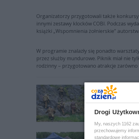
Organizatorzy przygotowali także konkursy
innymi zestawy klocków COBI. Podczas wyda
książki „Wspomnienia żołnierskie” autorst
W programie znalazły się ponadto warsztat
przez służby mundurowe. Piknik miał nie tyl
rodzinny – przygotowano atrakcje zarówno dla
Drogi Użytkow
My, naszych 1162 zau
przechowujemy informa
standardowe informac