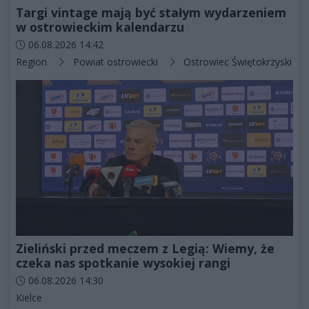
Targi vintage mają być stałym wydarzeniem
w ostrowieckim kalendarzu
Data dodania artykułu:
06.08.2026 14:42
Kategorie artykułu:
Region
Powiat ostrowiecki
Ostrowiec Świętokrzyski
Zieliński przed meczem z Legią: Wiemy, że
czeka nas spotkanie wysokiej rangi
Data dodania artykułu:
06.08.2026 14:30
Kategorie artykułu:
Kielce