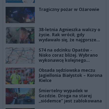
Tragiczny pożar w Ożarowie
38-letnia Agnieszka walczy o
życie. Rak wrócił, gdy
wydawało się, że najgorsze
już minęło
S74 na odcinku Opatów -
Nisko coraz bliżej. Wybrano
wykonawcę kolejnego
odcinka
Obsada sędziowska meczu
Jagiellonia Białystok – Korona
Kielce
Śmiertelny wypadek w
Gozdzie. Droga na starej
„siódemce” jest zablokowana