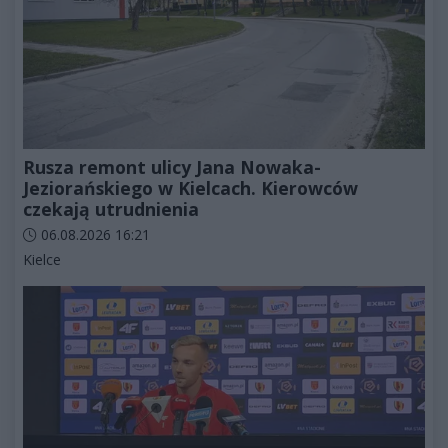
Rusza remont ulicy Jana Nowaka-
Jeziorańskiego w Kielcach. Kierowców
czekają utrudnienia
Data dodania artykułu:
06.08.2026 16:21
Kategorie artykułu:
Kielce