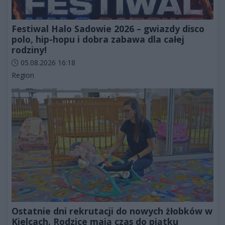
Festiwal Halo Sadowie 2026 – gwiazdy disco
polo, hip-hopu i dobra zabawa dla całej
rodziny!
Data dodania artykułu:
05.08.2026 16:18
Kategorie artykułu:
Region
Ostatnie dni rekrutacji do nowych żłobków w
Kielcach. Rodzice mają czas do piątku