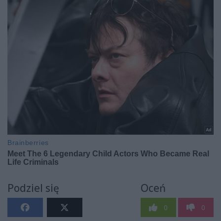
Podziel się
Oceń
0
0