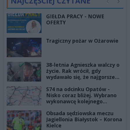
NAJCZĘŚCIEJ CZYTANE
Poprzednie
Następ
GIEŁDA PRACY - NOWE
OFERTY
Tragiczny pożar w Ożarowie
38-letnia Agnieszka walczy o
życie. Rak wrócił, gdy
wydawało się, że najgorsze
już minęło
S74 na odcinku Opatów -
Nisko coraz bliżej. Wybrano
wykonawcę kolejnego
odcinka
Obsada sędziowska meczu
Jagiellonia Białystok – Korona
Kielce