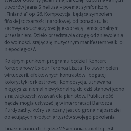
utworów Jeana Sibeliusa – poemat symfoniczny
„Finlandia” op. 26. Kompozycja, będąca symbolem
fińskiej tożsamości narodowej, od ponad stu lat
zachwyca słuchaczy swoją ekspresją i emocjonalnym
przesłaniem. Dzieło przedstawia drogę od zniewolenia
do wolności, stając się muzycznym manifestem walki o
niepodległość.
Kolejnym punktem programu będzie I Koncert
fortepianowy Es-dur Ferenca Liszta. To utwór pełen
wirtuozerii, efektownych kontrastów i bogatej
kolorystyki orkiestrowej. Kompozycja, uznawana
niegdyś za niemal niewykonalną, do dziś stanowi jedno
z największych wyzwań dla pianistów. Publiczność
będzie mogła usłyszeć ją w interpretacji Bartosza
Kurdybachy, który zaliczany jest do grona najbardziej
obiecujących młodych artystów swojego pokolenia.
Finałem koncertu będzie V Symfonia e-moll op. 64