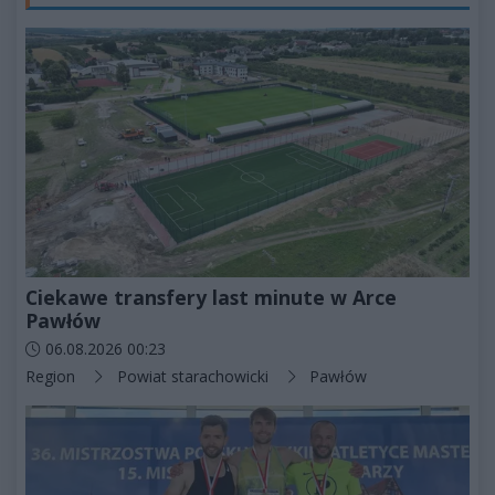
Ciekawe transfery last minute w Arce
Pawłów
Data dodania artykułu:
06.08.2026 00:23
Kategorie artykułu:
Region
Powiat starachowicki
Pawłów