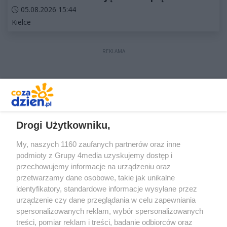
Data dodania artykułu:
05.08.2026 15:44
Kategorie artykułu:
Kielce
REKLAMA
REKLAMA
Drogi Użytkowniku,
My, naszych 1160 zaufanych partnerów oraz inne
podmioty z Grupy 4media uzyskujemy dostęp i
przechowujemy informacje na urządzeniu oraz
przetwarzamy dane osobowe, takie jak unikalne
identyfikatory, standardowe informacje wysyłane przez
urządzenie czy dane przeglądania w celu zapewniania
spersonalizowanych reklam, wybór spersonalizowanych
treści, pomiar reklam i treści, badanie odbiorców oraz