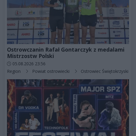
Ostrowczanin Rafał Gontarczyk z medalami
Mistrzostw Polski
Data dodania artykułu:
05.08.2026 23:56
Kategorie artykułu:
Region
Powiat ostrowiecki
Ostrowiec Świętokrzyski