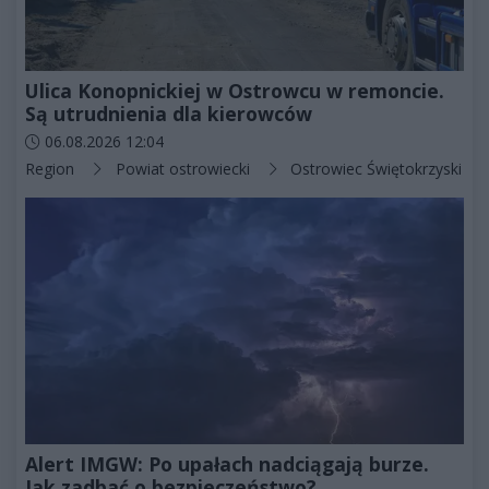
Ulica Konopnickiej w Ostrowcu w remoncie.
Są utrudnienia dla kierowców
Data dodania artykułu:
06.08.2026 12:04
Kategorie artykułu:
Region
Powiat ostrowiecki
Ostrowiec Świętokrzyski
Alert IMGW: Po upałach nadciągają burze.
Jak zadbać o bezpieczeństwo?