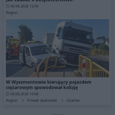
Data dodania artykułu:
06.08.2026 12:00
Kategorie artykułu:
Region
W Wyszmontowie kierujący pojazdem
ciężarowym spowodował kolizję
Data dodania artykułu:
06.08.2026 10:08
Kategorie artykułu:
Region
Powiat opatowski
Ożarów