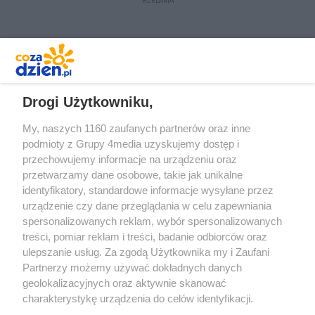
REKLAMA
REKLAMA
Drogi Użytkowniku,
My, naszych 1160 zaufanych partnerów oraz inne
podmioty z Grupy 4media uzyskujemy dostęp i
przechowujemy informacje na urządzeniu oraz
przetwarzamy dane osobowe, takie jak unikalne
identyfikatory, standardowe informacje wysyłane przez
urządzenie czy dane przeglądania w celu zapewniania
spersonalizowanych reklam, wybór spersonalizowanych
treści, pomiar reklam i treści, badanie odbiorców oraz
Prywatność
Reklama
Redakcja
Praca Kielce
ulepszanie usług. Za zgodą Użytkownika my i Zaufani
Partnerzy możemy używać dokładnych danych
geolokalizacyjnych oraz aktywnie skanować
charakterystykę urządzenia do celów identyfikacji.
Ponieważ cenimy Twoją prywatność, prosimy o zgodę na