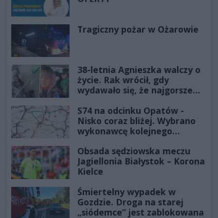
Tragiczny pożar w Ożarowie
38-letnia Agnieszka walczy o
życie. Rak wrócił, gdy
wydawało się, że najgorsze
już minęło
S74 na odcinku Opatów -
Nisko coraz bliżej. Wybrano
wykonawcę kolejnego
odcinka
Obsada sędziowska meczu
Jagiellonia Białystok – Korona
Kielce
Śmiertelny wypadek w
Gozdzie. Droga na starej
„siódemce” jest zablokowana