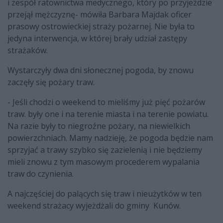
i zespół ratownictwa medycznego, który po przyjeździe
przejął mężczyznę- mówiła Barbara Majdak oficer
prasowy ostrowieckiej straży pożarnej. Nie była to
jedyna interwencja, w której brały udział zastępy
strażaków.
Wystarczyły dwa dni słonecznej pogoda, by znowu
zaczęły się pożary traw.
- Jeśli chodzi o weekend to mieliśmy już pięć pożarów
traw. były one i na terenie miasta i na terenie powiatu.
Na razie były to niegroźne pożary, na niewielkich
powierzchniach. Mamy nadzieję, że pogoda będzie nam
sprzyjać a trawy szybko się zazielenią i nie będziemy
mieli znowu z tym masowym procederem wypalania
traw do czynienia.
A najczęściej do palących się traw i nieużytków w ten
weekend strażacy wyjeżdżali do gminy Kunów.