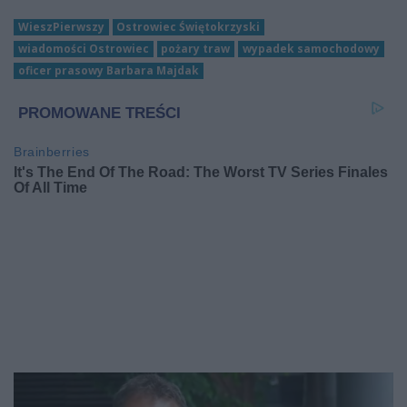
WieszPierwszy
Ostrowiec Świętokrzyski
wiadomości Ostrowiec
pożary traw
wypadek samochodowy
oficer prasowy Barbara Majdak