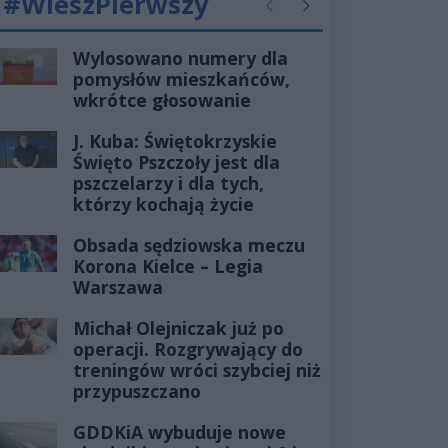
#WieszPierwszy
Poprzednie
Następne
Wylosowano numery dla
pomysłów mieszkańców,
wkrótce głosowanie
J. Kuba: Świętokrzyskie
Święto Pszczoły jest dla
pszczelarzy i dla tych,
którzy kochają życie
Obsada sędziowska meczu
Korona Kielce – Legia
Warszawa
Michał Olejniczak już po
operacji. Rozgrywający do
treningów wróci szybciej niż
przypuszczano
GDDKiA wybuduje nowe