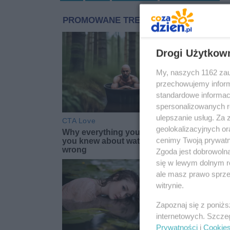
Drogi Użytkow
My, naszych 1162 zau
przechowujemy informa
standardowe informac
spersonalizowanych re
ulepszanie usług. Za
geolokalizacyjnych or
cenimy Twoją prywatno
Zgoda jest dobrowoln
się w lewym dolnym r
ale masz prawo sprzec
witrynie.
Zapoznaj się z poniż
internetowych. Szcze
Prywatności
i
Cookie