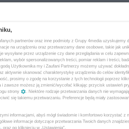
niku,
fanych partnerów oraz inne podmioty z Grupy 4media uzyskujemy d
cje na urządzeniu oraz przetwarzamy dane osobowe, takie jak unika
je wysyłane przez urządzenie czy dane przeglądania w celu zapewn
klam, wybór spersonalizowanych treści, pomiar reklam i treści, bad
 zgodą Użytkownika my i Zaufani Partnerzy możemy używać dokład
az aktywnie skanować charakterystykę urządzenia do celów identyfi
ść, prosimy o zgodę na korzystanie z tych technologii poprzez klikn
a i zawsze możesz ją zmienić/wycofać klikając przycisk ustawień pr
ogu strony
. Niektóre rodzaje przetwarzania danych nie wymagaj
iwić się takiemu przetwarzaniu. Preferencje będą miały zastosowania
szymi informacjami, abyś mógł świadomie i komfortowo korzystać z
gółowe informacje dotyczące przetwarzania Twoich danych znajdzi
s
. oraz po kliknięciu w „Ustawienia”.