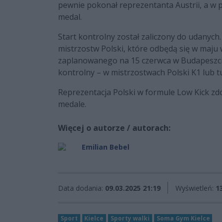
pewnie pokonał reprezentanta Austrii, a w 
medal.
Start kontrolny został zaliczony do udanych.
mistrzostw Polski, które odbędą się w maju 
zaplanowanego na 15 czerwca w Budapeszcie.
kontrolny – w mistrzostwach Polski K1 lub t
Reprezentacja Polski w formule Low Kick zdo
medale.
Więcej o autorze / autorach:
Emilian Bebel
Data dodania:
09.03.2025 21:19
Wyświetleń:
1
Sport
Kielce
Sporty walki
Soma Gym Kielce