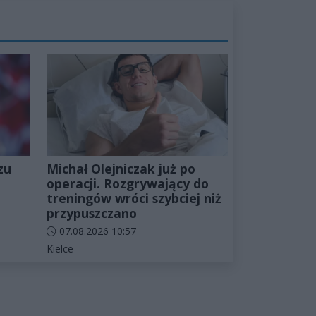
zu
Michał Olejniczak już po
operacji. Rozgrywający do
treningów wróci szybciej niż
przypuszczano
Data dodania artykułu:
07.08.2026 10:57
Kategorie artykułu:
Kielce