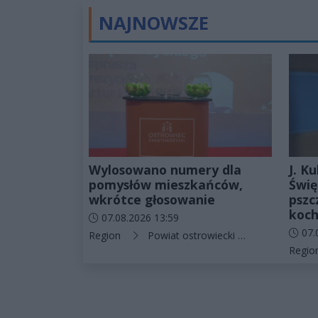
NAJNOWSZE
Wylosowano numery dla
J. K
pomysłów mieszkańców,
Świę
wkrótce głosowanie
pszc
koch
Data dodania artykułu:
07.08.2026 13:59
Data d
07.
Kategorie artykułu:
Region
Powiat ostrowiecki
Ostrowiec Ś
Katego
Regio