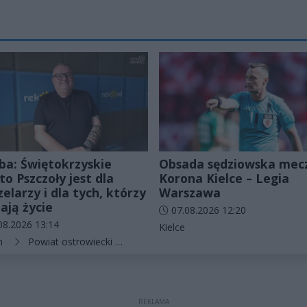
uba: Świętokrzyskie
Obsada sędziowska mec
to Pszczoły jest dla
Korona Kielce – Legia
zelarzy i dla tych, którzy
Warszawa
ają życie
Data dodania artykułu:
07.08.2026 12:20
odania artykułu:
08.2026 13:14
Kategorie artykułu:
więtokrzyski
Kielce
rie artykułu:
n
Powiat ostrowiecki
Bałtów
REKLAMA