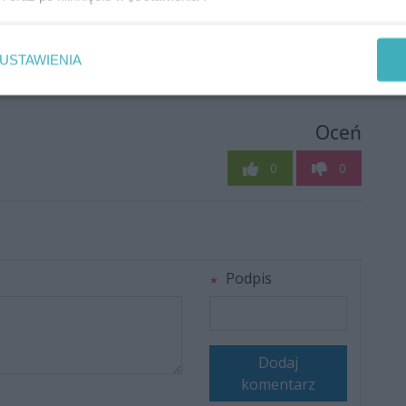
USTAWIENIA
Oceń
0
0
Podpis
Dodaj
komentarz