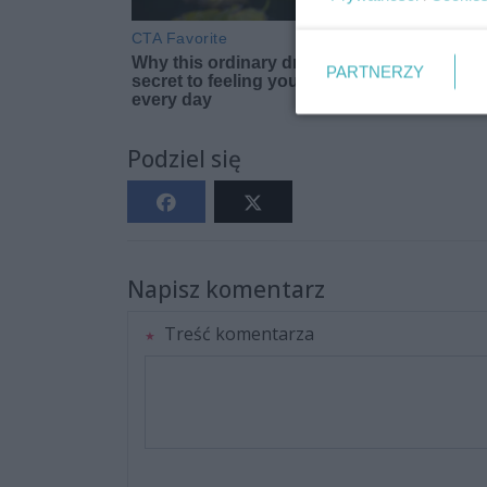
PARTNERZY
Podziel się
Napisz komentarz
Treść komentarza