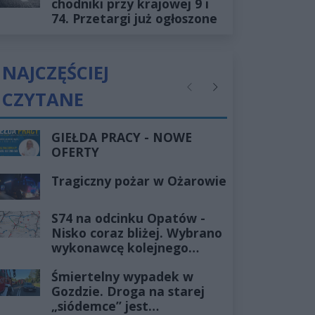
chodniki przy krajowej 9 i
74. Przetargi już ogłoszone
NAJCZĘŚCIEJ
CZYTANE
Poprzednie
Następne
GIEŁDA PRACY - NOWE
OFERTY
Tragiczny pożar w Ożarowie
S74 na odcinku Opatów -
Nisko coraz bliżej. Wybrano
wykonawcę kolejnego
odcinka
Śmiertelny wypadek w
Gozdzie. Droga na starej
„siódemce” jest