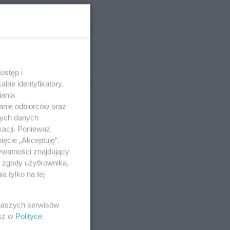
REKLAMA
ostęp i
REKLAMA
lne identyfikatory,
iania
anie odbiorców oraz
nych danych
kacji. Ponieważ
ięcie „Akceptuję”.
ywatności znajdujący
ą zgody użytkownika,
 tylko na tej
 naszych serwisów
esz w
Polityce