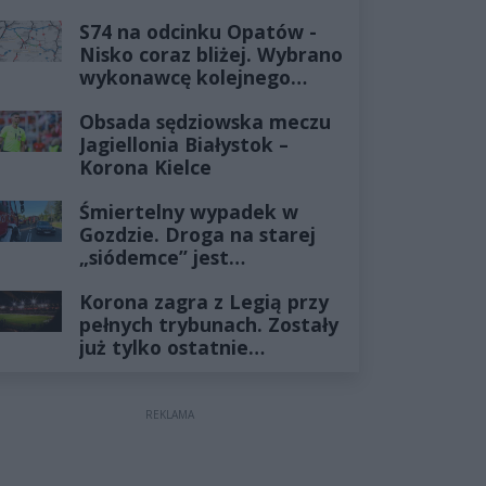
już minęło
S74 na odcinku Opatów -
Nisko coraz bliżej. Wybrano
wykonawcę kolejnego
odcinka
Obsada sędziowska meczu
Jagiellonia Białystok –
Korona Kielce
Śmiertelny wypadek w
Gozdzie. Droga na starej
„siódemce” jest
zablokowana
Korona zagra z Legią przy
pełnych trybunach. Zostały
już tylko ostatnie
wejściówki
REKLAMA