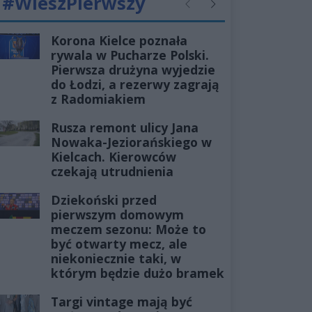
#WieszPierwszy
Poprzednie
Następne
Korona Kielce poznała
rywala w Pucharze Polski.
Pierwsza drużyna wyjedzie
do Łodzi, a rezerwy zagrają
z Radomiakiem
Rusza remont ulicy Jana
Nowaka-Jeziorańskiego w
Kielcach. Kierowców
czekają utrudnienia
Dziekoński przed
pierwszym domowym
meczem sezonu: Może to
być otwarty mecz, ale
niekoniecznie taki, w
którym będzie dużo bramek
Targi vintage mają być