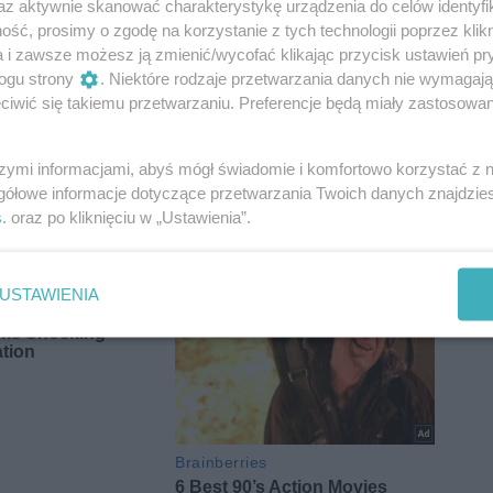
az aktywnie skanować charakterystykę urządzenia do celów identyfi
ść, prosimy o zgodę na korzystanie z tych technologii poprzez klikn
a i zawsze możesz ją zmienić/wycofać klikając przycisk ustawień pr
ogu strony
. Niektóre rodzaje przetwarzania danych nie wymagaj
iwić się takiemu przetwarzaniu. Preferencje będą miały zastosowania
szymi informacjami, abyś mógł świadomie i komfortowo korzystać z
gółowe informacje dotyczące przetwarzania Twoich danych znajdzi
s
. oraz po kliknięciu w „Ustawienia”.
USTAWIENIA