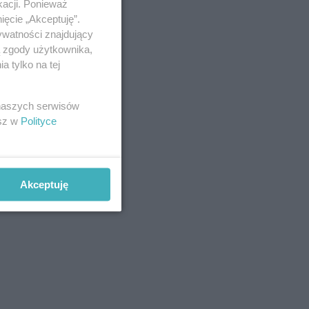
kacji. Ponieważ
ięcie „Akceptuję”.
ywatności znajdujący
ą zgody użytkownika,
 tylko na tej
 naszych serwisów
esz w
Polityce
Akceptuję