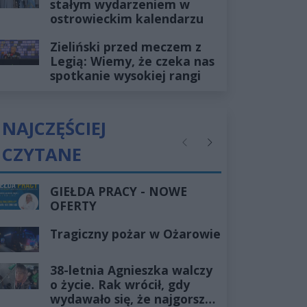
stałym wydarzeniem w
ostrowieckim kalendarzu
Zieliński przed meczem z
Legią: Wiemy, że czeka nas
spotkanie wysokiej rangi
NAJCZĘŚCIEJ
CZYTANE
Poprzednie
Następne
GIEŁDA PRACY - NOWE
OFERTY
Tragiczny pożar w Ożarowie
38-letnia Agnieszka walczy
o życie. Rak wrócił, gdy
wydawało się, że najgorsze