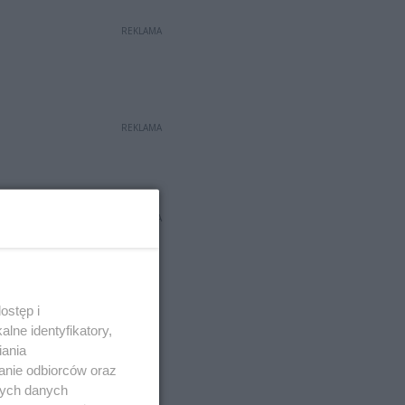
REKLAMA
REKLAMA
REKLAMA
ostęp i
lne identyfikatory,
iania
anie odbiorców oraz
nych danych