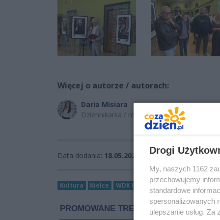
Więcej o autorze / autorach:
Daria Misiara
Dziennikarka / reporterka
Drogi Użytkow
Data dodania:
18.05.2026 13:22
Wyświetleń:
6
My, naszych 1162 zau
przechowujemy informa
Kultura
Kielce
WDK Kielce
wystawa fotografic
standardowe informac
spersonalizowanych re
ulepszanie usług. Za