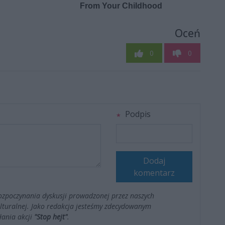
Oceń
0
0
Podpis
Dodaj
komentarz
ozpoczynania dyskusji prowadzonej przez naszych
kulturalnej. Jako redakcja jesteśmy zdecydowanym
łania akcji
"Stop hejt"
.