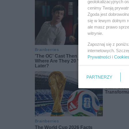
geolokalizacyjnych or
cenimy Twoją prywatno
Zgoda jest dobrowoln
się w lewym dolnym r
ale masz prawo sprzec
witrynie.
Zapoznaj się z poniż
internetowych. Szcze
Prywatności
i
Cookie
PARTNERZY