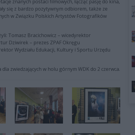
acje znanych postaci filmowych, łącząc pasję do kina,
tkały się z bardzo pozytywnym odbiorem, także ze
nych w Związku Polskich Artystów Fotografików
yli: Tomasz Bracichowicz – wicedyrektor
tur Dziwirek – prezes ZPAF Okręgu
ektor Wydziału Edukacji, Kultury i Sportu Urzędu
 dla zwiedzających w holu górnym WDK do 2 czerwca.