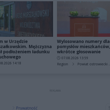
m w Urzędzie
Wylosowano numery dla
załkowskim. Mężczyzna
pomysłów mieszkańców
ił podłożeniem ładunku
wkrótce głosowanie
uchowego
Data dodania artykułu:
07.08.2026 13:59
odania artykułu:
08.2026 14:18
Kategorie artykułu:
Region
Powiat ostrowiecki
rie artykułu:
REKLAMA
Prywatność