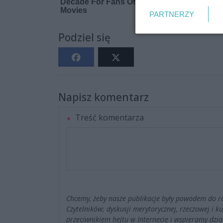
PARTNERZY
Podziel się
Napisz komentarz
Treść komentarza
Chcemy, żeby nasze publikacje były powodem do r
Czytelników; dyskusji merytorycznej, rzeczowej i 
przeciwnikiem hejtu w Internecie i wspieramy dzia