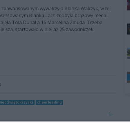
L5 zaawansowanym wywalczyła Blanka Walczyk, w tej
aawansowanym Blanka Lach zdobyła brązowy medal.
zajęła Tola Dunal a 16 Marcelina Żmuda. Trzeba
iejsza, startowało w niej aż 25 zawodniczek.
3
iec Świętokrzyski
cheerleading