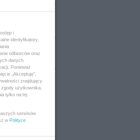
REKLAMA
ostęp i
REKLAMA
lne identyfikatory,
iania
anie odbiorców oraz
nych danych
kacji. Ponieważ
REKLAMA
ięcie „Akceptuję”.
ywatności znajdujący
ą zgody użytkownika,
 tylko na tej
 naszych serwisów
esz w
Polityce