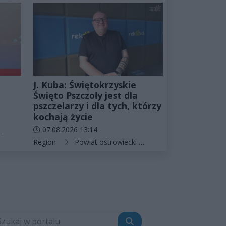
J. Kuba: Świętokrzyskie
,
Święto Pszczoły jest dla
pszczelarzy i dla tych, którzy
kochają życie
Data dodania artykułu:
07.08.2026 13:14
Ostrowiec Świętokrzyski
Kategorie artykułu:
Region
Powiat ostrowiecki
Bałtów