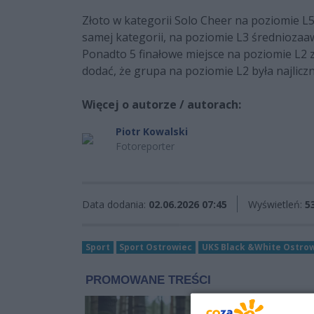
Złoto w kategorii Solo Cheer na poziomie 
samej kategorii, na poziomie L3 średnioz
Ponadto 5 finałowe miejsce na poziomie L2 
dodać, że grupa na poziomie L2 była najliczn
Więcej o autorze / autorach:
Piotr Kowalski
Fotoreporter
Data dodania:
02.06.2026 07:45
Wyświetleń:
5
Sport
Sport Ostrowiec
UKS Black &White Ostrow