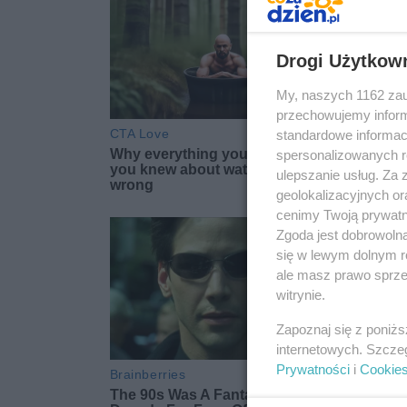
Drogi Użytkow
My, naszych 1162 zau
przechowujemy informa
standardowe informac
spersonalizowanych re
ulepszanie usług. Za
geolokalizacyjnych or
cenimy Twoją prywatno
Zgoda jest dobrowoln
się w lewym dolnym r
ale masz prawo sprzec
witrynie.
Zapoznaj się z poniż
internetowych. Szcze
Prywatności
i
Cookie