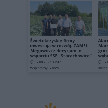
Świętokrzyskie firmy
Alar
inwestują w rozwój. ZAMEL i
Mars
Megawita z decyzjami o
groz
wsparciu SSE „Starachowice”
wyb
Data dodania artykułu:
Data d
07.08.2026 14:47
07.
Kategorie artykułu:
Katego
Wspieramy Biznes
Kielce