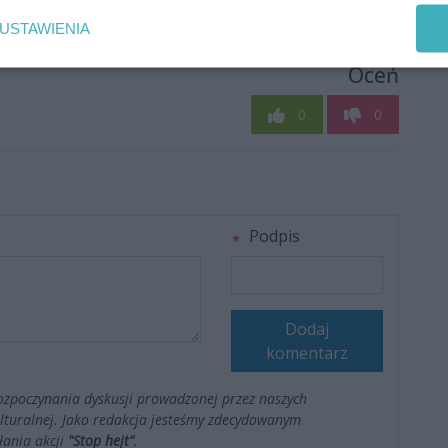
USTAWIENIA
Oceń
0
0
Podpis
Dodaj
komentarz
ozpoczynania dyskusji prowadzonej przez naszych
kulturalnej. Jako redakcja jesteśmy zdecydowanym
łania akcji
"Stop hejt"
.