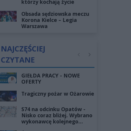
którzy kochają życie
Obsada sędziowska meczu
Korona Kielce – Legia
Warszawa
NAJCZĘŚCIEJ
CZYTANE
Poprzednie
Następne
GIEŁDA PRACY - NOWE
OFERTY
Tragiczny pożar w Ożarowie
S74 na odcinku Opatów -
Nisko coraz bliżej. Wybrano
wykonawcę kolejnego
odcinka