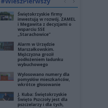
#WieszPierwszy
Poprzednie
Następne
Świętokrzyskie firmy
inwestują w rozwój. ZAMEL
i Megawita z decyzjami o
wsparciu SSE
„Starachowice”
Alarm w Urzędzie
Marszałkowskim.
Mężczyzna groził
podłożeniem ładunku
wybuchowego
Wylosowano numery dla
pomysłów mieszkańców,
wkrótce głosowanie
J. Kuba: Świętokrzyskie
Święto Pszczoły jest dla
pszczelarzy i dla tych,