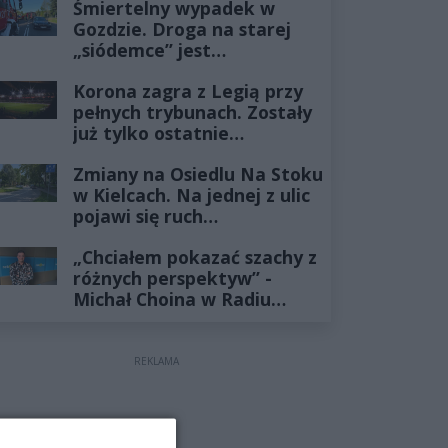
Śmiertelny wypadek w
Gozdzie. Droga na starej
„siódemce” jest
zablokowana
Korona zagra z Legią przy
pełnych trybunach. Zostały
już tylko ostatnie
wejściówki
Zmiany na Osiedlu Na Stoku
w Kielcach. Na jednej z ulic
pojawi się ruch
jednokierunkowy
„Chciałem pokazać szachy z
różnych perspektyw” -
Michał Choina w Radiu
Rekord
REKLAMA