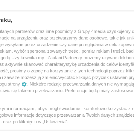
niku,
fanych partnerów oraz inne podmioty z Grupy 4media uzyskujemy d
cje na urządzeniu oraz przetwarzamy dane osobowe, takie jak unika
je wysyłane przez urządzenie czy dane przeglądania w celu zapewn
klam, wybór spersonalizowanych treści, pomiar reklam i treści, bad
 zgodą Użytkownika my i Zaufani Partnerzy możemy używać dokład
az aktywnie skanować charakterystykę urządzenia do celów identyfi
ść, prosimy o zgodę na korzystanie z tych technologii poprzez klikn
a i zawsze możesz ją zmienić/wycofać klikając przycisk ustawień pr
ogu strony
. Niektóre rodzaje przetwarzania danych nie wymagaj
iwić się takiemu przetwarzaniu. Preferencje będą miały zastosowania
szymi informacjami, abyś mógł świadomie i komfortowo korzystać z
gółowe informacje dotyczące przetwarzania Twoich danych znajdzi
s
. oraz po kliknięciu w „Ustawienia”.