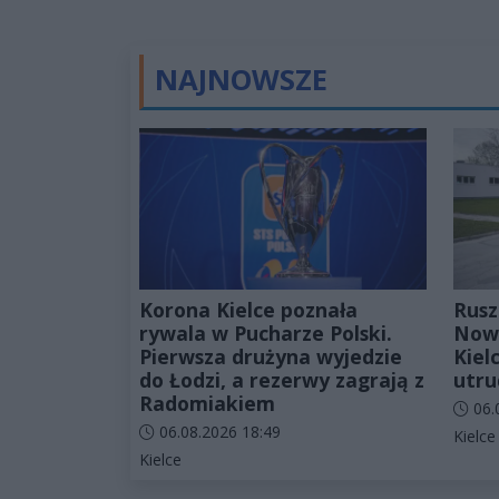
NAJNOWSZE
Korona Kielce poznała
Rusz
rywala w Pucharze Polski.
Nowa
Pierwsza drużyna wyjedzie
Kiel
do Łodzi, a rezerwy zagrają z
utru
Radomiakiem
Data d
06.
Data dodania artykułu:
06.08.2026 18:49
Katego
Kielce
Kategorie artykułu:
Kielce