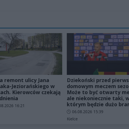
a remont ulicy Jana
Dziekoński przed pierw
ka-Jeziorańskiego w
domowym meczem sezo
cach. Kierowców czekają
Może to być otwarty me
dnienia
ale niekoniecznie taki, 
którym będzie dużo br
odania artykułu:
08.2026 16:21
Data dodania artykułu:
06.08.2026 15:39
rie artykułu:
Kategorie artykułu:
Kielce