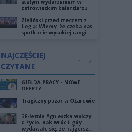
stałym wydarzeniem w
ostrowieckim kalendarzu
Zieliński przed meczem z
Legią: Wiemy, że czeka nas
spotkanie wysokiej rangi
NAJCZĘŚCIEJ
CZYTANE
Poprzednie
Następne
GIEŁDA PRACY - NOWE
OFERTY
Tragiczny pożar w Ożarowie
38-letnia Agnieszka walczy
o życie. Rak wrócił, gdy
wydawało się, że najgorsze