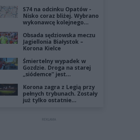
już minęło
S74 na odcinku Opatów -
Nisko coraz bliżej. Wybrano
wykonawcę kolejnego
odcinka
Obsada sędziowska meczu
Jagiellonia Białystok –
Korona Kielce
Śmiertelny wypadek w
Gozdzie. Droga na starej
„siódemce” jest
zablokowana
Korona zagra z Legią przy
pełnych trybunach. Zostały
już tylko ostatnie
wejściówki
REKLAMA