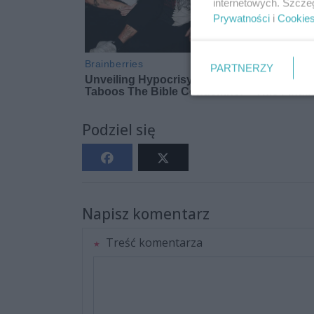
internetowych. Szcze
Prywatności
i
Cookie
PARTNERZY
Podziel się
Napisz komentarz
Treść komentarza