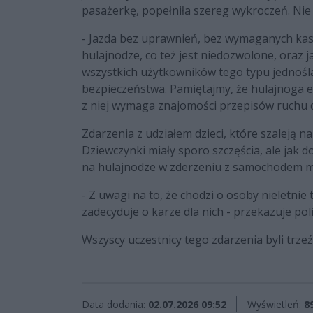
pasażerkę, popełniła szereg wykroczeń. Nie
- Jazda bez uprawnień, bez wymaganych ka
hulajnodze, co też jest niedozwolone, oraz j
wszystkich użytkowników tego typu jednośl
bezpieczeństwa. Pamiętajmy, że hulajnoga el
z niej wymaga znajomości przepisów ruchu
Zdarzenia z udziałem dzieci, które szaleją 
Dziewczynki miały sporo szczęścia, ale jak d
na hulajnodze w zderzeniu z samochodem ma
- Z uwagi na to, że chodzi o osoby nieletni
zadecyduje o karze dla nich - przekazuje poli
Wszyscy uczestnicy tego zdarzenia byli trze
Data dodania:
02.07.2026 09:52
Wyświetleń:
8