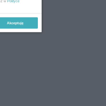
esz w
Polityce
Akceptuję