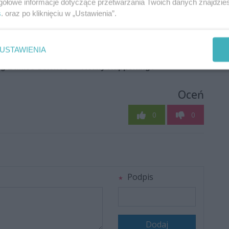
gółowe informacje dotyczące przetwarzania Twoich danych znajdzi
s
. oraz po kliknięciu w „Ustawienia”.
USTAWIENIA
Oceń
0
0
Podpis
Dodaj