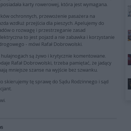
 posiadała karty rowerowej, która jest wymagana.
sków ochronnych, przewożenie pasażera na
azda wzdłuż przejścia dla pieszych. Apelujemy do
adów o rozwagę i przestrzeganie zasad
ektryczna to jest pojazd a nie zabawka i korzystanie
 drogowego - mówi Rafał Dobrowolski.
na hulajnogach są żywo i krytycznie komentowane.
odaje Rafał Dobrowolski, trzeba pamiętać, że jadący
ją mniejsze szanse na wyjście bez szwanku.
e to skierujemy tę sprawę do Sądu Rodzinnego i sąd
cjant.
źwi.
95