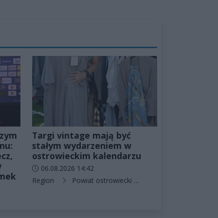
szym
Targi vintage mają być
nu:
stałym wydarzeniem w
cz,
ostrowieckim kalendarzu
w
Data dodania artykułu:
06.08.2026 14:42
amek
Kategorie artykułu:
Region
Powiat ostrowiecki
Ostrowiec Świętokrzy