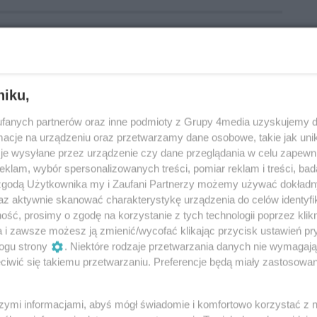
Sąd Rodzinny
hulajnoga elektryczna
nastolatki
niku,
fanych partnerów oraz inne podmioty z Grupy 4media uzyskujemy d
cje na urządzeniu oraz przetwarzamy dane osobowe, takie jak unika
je wysyłane przez urządzenie czy dane przeglądania w celu zapewn
klam, wybór spersonalizowanych treści, pomiar reklam i treści, bad
 zgodą Użytkownika my i Zaufani Partnerzy możemy używać dokład
az aktywnie skanować charakterystykę urządzenia do celów identyfi
ść, prosimy o zgodę na korzystanie z tych technologii poprzez klikn
a i zawsze możesz ją zmienić/wycofać klikając przycisk ustawień pr
ogu strony
. Niektóre rodzaje przetwarzania danych nie wymagaj
iwić się takiemu przetwarzaniu. Preferencje będą miały zastosowania
szymi informacjami, abyś mógł świadomie i komfortowo korzystać z