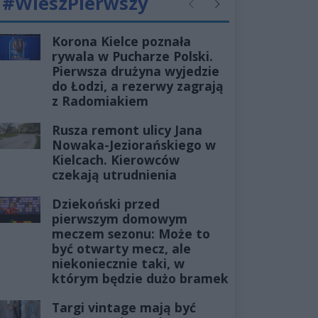
#WieszPierwszy
Poprzednie
Następne
Korona Kielce poznała
rywala w Pucharze Polski.
Pierwsza drużyna wyjedzie
do Łodzi, a rezerwy zagrają
z Radomiakiem
Rusza remont ulicy Jana
Nowaka-Jeziorańskiego w
Kielcach. Kierowców
czekają utrudnienia
Dziekoński przed
pierwszym domowym
meczem sezonu: Może to
być otwarty mecz, ale
niekoniecznie taki, w
którym będzie dużo bramek
Targi vintage mają być