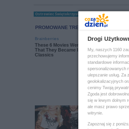
Ostrowiec Świętokrzyski
potrącenie na pasach
Drogi Użytkow
My, naszych 1160 zau
przechowujemy informa
standardowe informac
spersonalizowanych re
ulepszanie usług. Za
geolokalizacyjnych or
cenimy Twoją prywatno
Zgoda jest dobrowoln
się w lewym dolnym r
ale masz prawo sprzec
witrynie.
Zapoznaj się z poniż