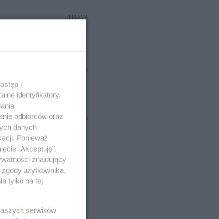
REKLAMA
REKLAMA
ostęp i
lne identyfikatory,
iania
anie odbiorców oraz
REKLAMA
nych danych
kacji. Ponieważ
ięcie „Akceptuję”.
ywatności znajdujący
ą zgody użytkownika,
 tylko na tej
 naszych serwisów