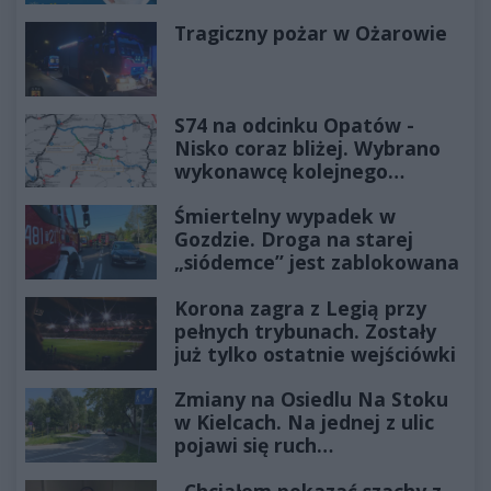
Tragiczny pożar w Ożarowie
S74 na odcinku Opatów -
Nisko coraz bliżej. Wybrano
wykonawcę kolejnego
odcinka
Śmiertelny wypadek w
Gozdzie. Droga na starej
„siódemce” jest zablokowana
Korona zagra z Legią przy
pełnych trybunach. Zostały
już tylko ostatnie wejściówki
Zmiany na Osiedlu Na Stoku
w Kielcach. Na jednej z ulic
pojawi się ruch
jednokierunkowy
„Chciałem pokazać szachy z