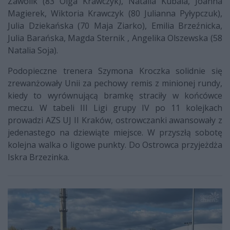
Zawolik (83 Olga Krawczyk), Natalia Kubala, Joanna
Magierek, Wiktoria Krawczyk (80 Julianna Pyłypczuk),
Julia Dziekańska (70 Maja Ziarko), Emilia Brzeźnicka,
Julia Barańska, Magda Sternik , Angelika Olszewska (58
Natalia Soja).
Podopieczne trenera Szymona Kroczka solidnie się
zrewanżowały Unii za pechowy remis z minionej rundy,
kiedy to wyrównującą bramkę straciły w końcówce
meczu. W tabeli III Ligi grupy IV po 11 kolejkach
prowadzi AZS UJ II Kraków, ostrowczanki awansowały z
jedenastego na dziewiąte miejsce. W przyszłą sobotę
kolejna walka o ligowe punkty. Do Ostrowca przyjeżdża
Iskra Brzezinka.