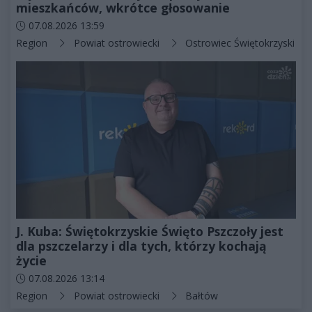
mieszkańców, wkrótce głosowanie
Data dodania artykułu:
07.08.2026 13:59
Kategorie artykułu:
Region
Powiat ostrowiecki
Ostrowiec Świętokrzyski
J. Kuba: Świętokrzyskie Święto Pszczoły jest
dla pszczelarzy i dla tych, którzy kochają
życie
Data dodania artykułu:
07.08.2026 13:14
Kategorie artykułu:
Region
Powiat ostrowiecki
Bałtów