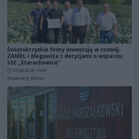
Świętokrzyskie firmy inwestują w rozwój.
ZAMEL i Megawita z decyzjami o wsparciu
SSE „Starachowice”
Data dodania artykułu:
07.08.2026 14:47
Kategorie artykułu:
Wspieramy Biznes