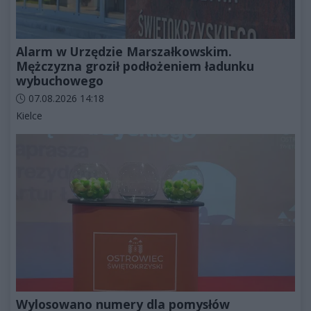
Alarm w Urzędzie Marszałkowskim.
Mężczyzna groził podłożeniem ładunku
wybuchowego
Data dodania artykułu:
07.08.2026 14:18
Kategorie artykułu:
Kielce
Wylosowano numery dla pomysłów